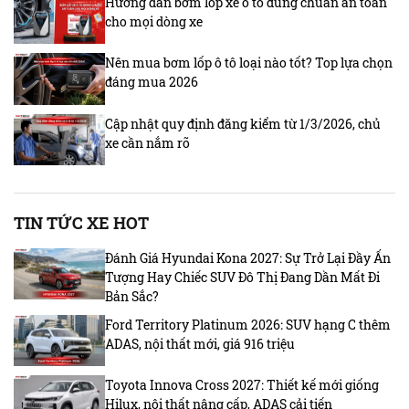
Hướng dẫn bơm lốp xe ô tô đúng chuẩn an toàn
cho mọi dòng xe
Nên mua bơm lốp ô tô loại nào tốt? Top lựa chọn
đáng mua 2026
Cập nhật quy định đăng kiểm từ 1/3/2026, chủ
xe cần nắm rõ
TIN TỨC XE HOT
Đánh Giá Hyundai Kona 2027: Sự Trở Lại Đầy Ấn
Tượng Hay Chiếc SUV Đô Thị Đang Dần Mất Đi
Bản Sắc?
Ford Territory Platinum 2026: SUV hạng C thêm
ADAS, nội thất mới, giá 916 triệu
Toyota Innova Cross 2027: Thiết kế mới giống
Hilux, nội thất nâng cấp, ADAS cải tiến