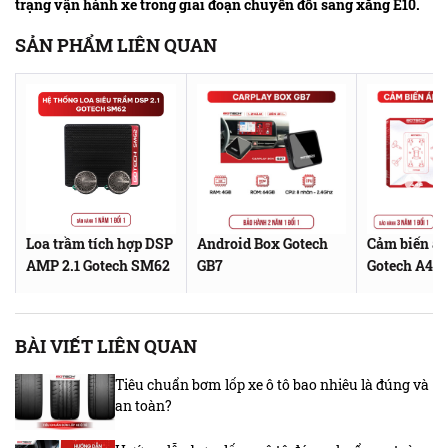
trạng vận hành xe trong giai đoạn chuyển đổi sang xăng E10.
SẢN PHẨM LIÊN QUAN
Loa trầm tích hợp DSP
Android Box Gotech
Cảm biến áp
AMP 2.1 Gotech SM62
GB7
Gotech A4G
BÀI VIẾT LIÊN QUAN
Tiêu chuẩn bơm lốp xe ô tô bao nhiêu là đúng và
an toàn?