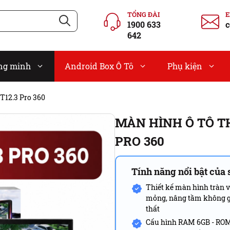
TỔNG ĐÀI
1900 633
c
642
ông minh
Android Box Ô Tô
Phụ kiện
T12.3 Pro 360
MÀN HÌNH Ô TÔ T
PRO 360
Tính năng nổi bật của
Thiết kế màn hình tràn v
mỏng, nâng tầm không g
thất
Cấu hình RAM 6GB - RO