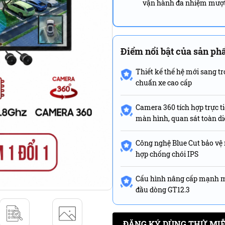
vận hành đa nhiệm mượ
Điểm nổi bật của sản p
Thiết kế thế hệ mới sang t
chuẩn xe cao cấp
Camera 360 tích hợp trực ti
màn hình, quan sát toàn d
Công nghệ Blue Cut bảo vệ
hợp chống chói IPS
Cấu hình nâng cấp mạnh 
đầu dòng GT12.3
ĐĂNG KÝ DÙNG THỬ MIỄ