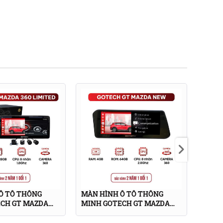
Ô TÔ THÔNG
MÀN HÌNH Ô TÔ THÔNG
MÀN 
CH GT MAZDA
MINH GOTECH GT MAZDA
MINH
D
NEW 360