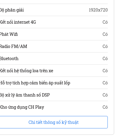
Độ phân giải
1920x720
Kết nối internet 4G
Có
Phát Wifi
Có
Radio FM/AM
Có
Bluetooth
Có
Kết nối hệ thống loa trên xe
Có
Hỗ trợ tích hợp cảm biến áp suất lốp
Có
Bộ xử lý âm thanh số DSP
Có
Kho ứng dụng CH Play
Có
Chi tiết thông số kỹ thuật