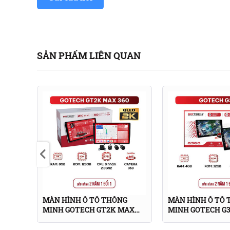
theo dõi bản đồ và camera cùng lúc hoặc giải trí 
SẢN PHẨM LIÊN QUAN
G
MÀN HÌNH Ô TÔ THÔNG
MÀN HÌNH Ô TÔ
360
MINH GOTECH GT2K MAX
MINH GOTECH G3
360