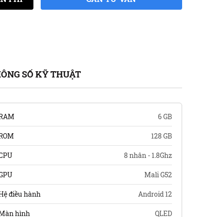
ÔNG SỐ KỸ THUẬT
RAM
6 GB
ROM
128 GB
CPU
8 nhân - 1.8Ghz
GPU
Mali G52
Hệ điều hành
Android 12
Màn hình
QLED