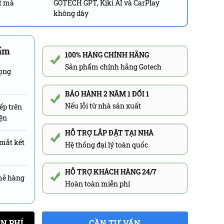
t mà
GOTECH GPT, Kiki AI và CarPlay
không dây
hẩm
100% HÀNG CHÍNH HÃNG
Sản phẩm chính hãng Gotech
rọng
BẢO HÀNH 2 NĂM 1 ĐỔI 1
Nếu lỗi từ nhà sản xuất
ếp trên
iện
HỖ TRỢ LẮP ĐẶT TẠI NHÀ
 mắt kết
Hệ thống đại lý toàn quốc
HỖ TRỢ KHÁCH HÀNG 24/7
mẽ hàng
Hoàn toàn miễn phí
N PHÍ
CẦN TƯ VẤN