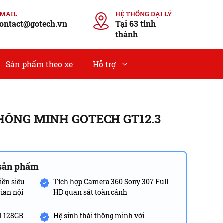
EMAIL
HỆ THỐNG ĐẠI LÝ
ontact@gotech.vn
Tại 63 tỉnh
thành
Sản phẩm theo xe
Hỗ trợ
HÔNG MINH GOTECH GT12.3
 sản phẩm
iền siêu
Tích hợp Camera 360 Sony 307 Full
ian nội
HD quan sát toàn cảnh
M 128GB
Hệ sinh thái thông minh với