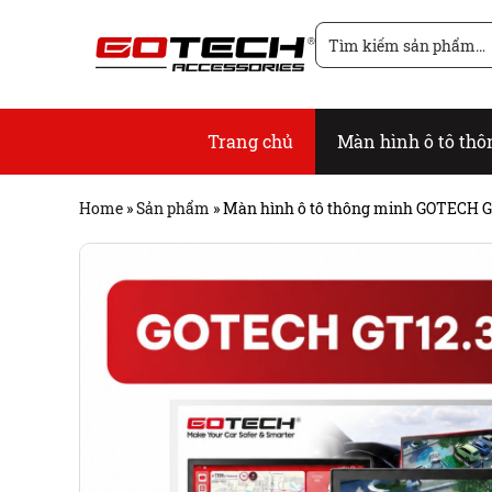
Chuyển
Tìm
đến
kiếm
nội
cho:
dung
Trang chủ
Màn hình ô tô th
Home
»
Sản phẩm
»
Màn hình ô tô thông minh GOTECH G