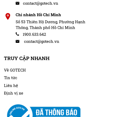
contact@gotech.vn
một cách vô cùng đơn giản và thuận tiện.
Chi nhánh Hồ Chí Minh
Số 53 Thiên Hộ Dương, Phường Hạnh
Thông, Thành phố Hồ Chí Minh
1900.633.642
contact@gotech.vn
TRUY CẬP NHANH
Về GOTECH
Tin tức
Liên hệ
Màn hình Gotech GT Mazda sử dụng song song hai hệ điều
hành
Định vị xe
Giao diện màn hình chính sang trọng, cấu
hình mạnh mẽ