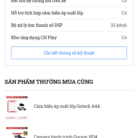
Kết nối hệ thống loa trên xe
Có
Hỗ trợ tích hợp cảm biến áp suất lốp
Có
Bộ xử lý âm thanh số DSP
32 kênh
Kho ứng dụng CH Play
Có
Chi tiết thông số kỹ thuật
SẢN PHẨM THƯỜNG MUA CÙNG
Cảm biến áp suất lốp Gotech A4A
Camera hành trình Gocam HD4