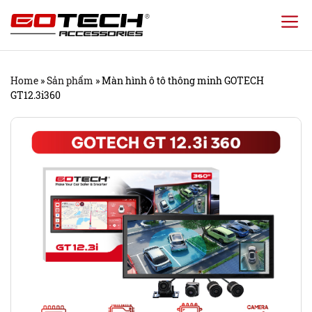
Chuyển
đến
nội
Home
»
Sản phẩm
»
Màn hình ô tô thông minh GOTECH
dung
GT12.3i360