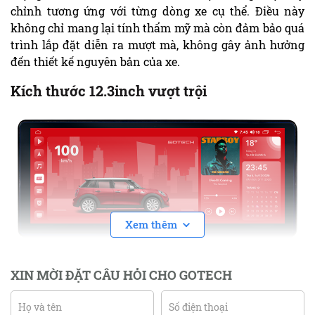
chỉnh tương ứng với từng dòng xe cụ thể. Điều này
không chỉ mang lại tính thẩm mỹ mà còn đảm bảo quá
trình lắp đặt diễn ra mượt mà, không gây ảnh hưởng
đến thiết kế nguyên bản của xe.
Kích thước 12.3inch vượt trội
Xem thêm
XIN MỜI ĐẶT CÂU HỎI CHO GOTECH
Màn hình Gotech GT12.3i 360 với kích thước 12.3 inch và độ
phân giải 1920×720 mang đến không gian hiển thị rộng lớn