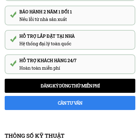
BẢO HÀNH 2 NĂM 1 ĐỔI 1
Nếu lỗi từ nhà sản xuất
HỖ TRỢ LẮP ĐẶT TẠI NHÀ
Hệ thống đại lý toàn quốc
HỖ TRỢ KHÁCH HÀNG 24/7
Hoàn toàn miễn phí
ĐĂNG KÝ DÙNG THỬ MIỄN PHÍ
CẦN TƯ VẤN
THÔNG SỐ KỸ THUẬT