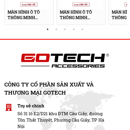
GOTECH GT12.3i 360 đánh dấu một bước tiến quan
trọng trong công nghệ màn hình ô tô, tạo nên một
MÀN HÌNH Ô TÔ
MÀN HÌNH Ô TÔ
MÀN HÌN
không gian hiển thị đẳng cấp và đáp ứng đầy đủ nhu
THÔNG MINH
THÔNG MINH
THÔNG 
cầu của người dùng với chất lượng hình ảnh xuất sắc.
GOTECH GT VF3 360
GOTECH GT MAZDA
GOTECH 
BASE
PRO
GOTECH GT GT12.3i 360 t
ích hợp Camera
Sony 307 1080p
CÔNG TY CỔ PHẦN SẢN XUẤT VÀ
THƯƠNG MẠI GOTECH
Trụ sở chính
Số 31 lô E2/D21 khu ĐTM Cầu Giấy, đường
Tôn Thất Thuyết, Phường Cầu Giấy, TP Hà
Nội
Gotech GT12.3i 360, với tích hợp Camera Sony 307 1080p, đem