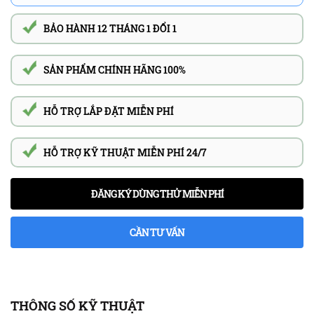
BẢO HÀNH 12 THÁNG 1 ĐỔI 1
SẢN PHẨM CHÍNH HÃNG 100%
HỖ TRỢ LẮP ĐẶT MIỄN PHÍ
HỖ TRỢ KỸ THUẬT MIỄN PHÍ 24/7
ĐĂNG KÝ DÙNG THỬ MIỄN PHÍ
CẦN TƯ VẤN
THÔNG SỐ KỸ THUẬT