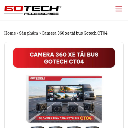
Chuyển
đến
nội
Home
»
Sản phẩm
»
Camera 360 xe tải bus Gotech CT04
dung