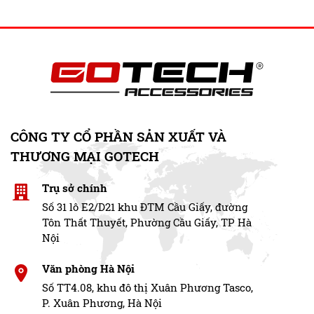
CÔNG TY CỔ PHẦN SẢN XUẤT VÀ
THƯƠNG MẠI GOTECH
Camera 360 xe tải bus Gotech CT04 hình ảnh Full HD sắc nét
Trụ sở chính
Công nghệ Night Vision duy trì khả năng
Số 31 lô E2/D21 khu ĐTM Cầu Giấy, đường
Tôn Thất Thuyết, Phường Cầu Giấy, TP Hà
quan sát ban đêm
Nội
Xe tải và xe bus thường xuyên hoạt động vào ban đêm
Văn phòng Hà Nội
hoặc tại những khu vực thiếu sáng như kho bãi, công
Số TT4.08, khu đô thị Xuân Phương Tasco,
trường và hầm xe. Camera 360 xe tải bus Gotech CT04
P. Xuân Phương, Hà Nội
được tích hợp công nghệ Night Vision giúp cải thiện