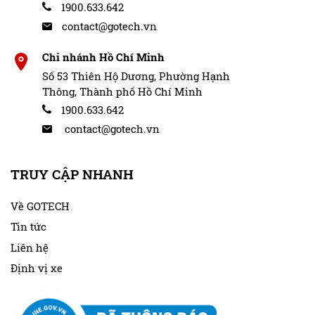
1900.633.642
khả năng thu sáng và duy trì độ rõ nét của hình ảnh
contact@gotech.vn
trong điều kiện ánh sáng yếu.
Bạn vẫn có thể theo dõi không gian xung quanh xe
Chi nhánh Hồ Chí Minh
một cách dễ dàng mà không phụ thuộc hoàn toàn vào
Số 53 Thiên Hộ Dương, Phường Hạnh
hệ thống đèn chiếu sáng của phương tiện.
Thông, Thành phố Hồ Chí Minh
1900.633.642
contact@gotech.vn
TRUY CẬP NHANH
Về GOTECH
Tin tức
Liên hệ
Định vị xe
Camera 360 xe tải bus Gotech CT04 với công nghệ Night
Vision