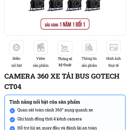
Điểm
Video
Thông tin
Hình ảnh
Thông số
kỹ thuật
nổi bật
sản phẩm
sản phẩm
thực tế
CAMERA 360 XE TẢI BUS GOTECH
CT04
Tính năng nổi bật của sản phẩm
Quan sát toàn cảnh 360° xung quanh xe
Ghi hình đồng thời 4 kênh camera
Hỗ trợ lùi xe, quay đầu và đánh lái an toàn