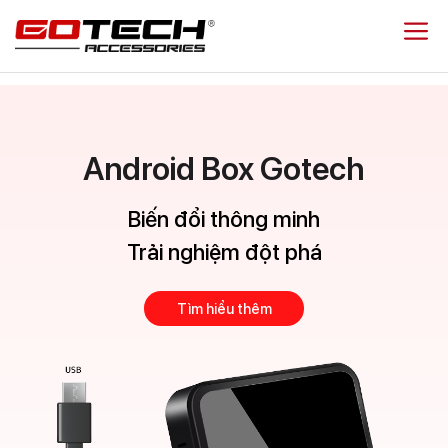
Chuyển
đến
nội
dung
Android Box Gotech
Biến đổi thông minh
Trải nghiệm đột phá
Tìm hiểu thêm