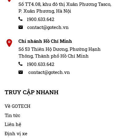
Số TT4.08, khu đô thị Xuân Phương Tasco,
động với ngập tràn các ứng dụng hiện đại như:
P. Xuân Phương, Hà Nội
YouTube, Zing MP3, Spotify, VTV Go, Netflix… Người
dùng có thể thả ga xem đá bóng, cập nhật tin tức, xem
1900.633.642
phim trực tuyến,…mà không lo bỏ lỡ thời gian vàng
contact@gotech.vn
ngay cả khi đang ngồi trong xe.
Chi nhánh Hồ Chí Minh
Nhờ có các ứng dụng này, bạn cũng sẽ yên tâm cho các
Số 53 Thiên Hộ Dương, Phường Hạnh
bé nhỏ ngoan ngoãn ngồi yên để không bị ảnh hưởng
Thông, Thành phố Hồ Chí Minh
khi lái xe, thoải mái khi đi đường dài.
1900.633.642
contact@gotech.vn
TRUY CẬP NHANH
Về GOTECH
Tin tức
Liên hệ
Định vị xe