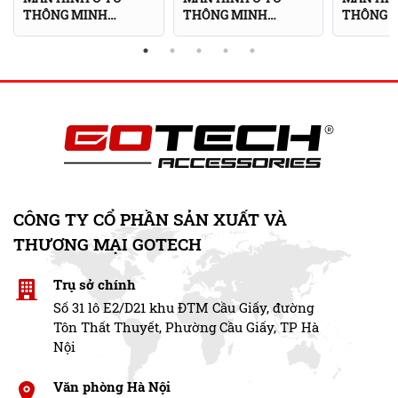
THÔNG MINH
THÔNG MINH
THÔNG 
GOTECH GT MAZDA
GOTECH G4 PRO
GOTECH 
LIMITED
CÔNG TY CỔ PHẦN SẢN XUẤT VÀ
THƯƠNG MẠI GOTECH
Màn hình ô tô thông minh GOTECH GT VF3 sở hữu hệ điều
Trụ sở chính
hành Android 13
Số 31 lô E2/D21 khu ĐTM Cầu Giấy, đường
Ngập tràn các ứng dụng giải trí
Tôn Thất Thuyết, Phường Cầu Giấy, TP Hà
Nội
Màn hình ô tô thông minh không chỉ đơn thuần là một
Văn phòng Hà Nội
thiết bị hỗ trợ lái xe, mà còn là trung tâm giải trí di