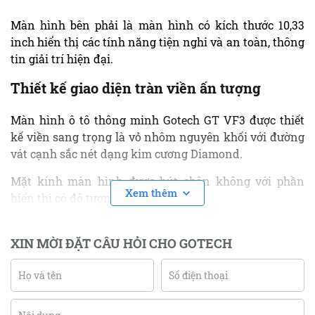
Màn hình bên phải là màn hình có kích thước 10,33
inch hiển thị các tính năng tiện nghi và an toàn, thông
tin giải trí hiện đại.
Thiết kế giao diện tràn viền ấn tượng
Màn hình ô tô thông minh Gotech GT VF3 được thiết
kế viền sang trọng là vỏ nhôm nguyên khối với đường
vát cạnh sắc nét dạng kim cương Diamond.
Mặt kính màn hình được hút chân không với phần
Xem thêm
hiển thị có độ tương phản cao.
XIN MỜI ĐẶT CÂU HỎI CHO GOTECH