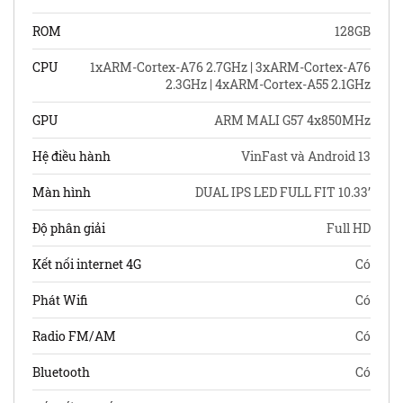
ROM
128GB
CPU
1xARM-Cortex-A76 2.7GHz | 3xARM-Cortex-A76
2.3GHz | 4xARM-Cortex-A55 2.1GHz
GPU
ARM MALI G57 4x850MHz
Hệ điều hành
VinFast và Android 13
Màn hình
DUAL IPS LED FULL FIT 10.33’
Độ phân giải
Full HD
Kết nối internet 4G
Có
Phát Wifi
Có
Radio FM/AM
Có
Bluetooth
Có