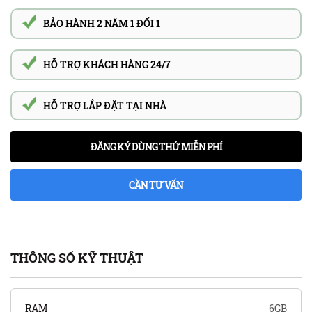
BẢO HÀNH 2 NĂM 1 ĐỔI 1
HỖ TRỢ KHÁCH HÀNG 24/7
HỖ TRỢ LẮP ĐẶT TẠI NHÀ
ĐĂNG KÝ DÙNG THỬ MIỄN PHÍ
CẦN TƯ VẤN
THÔNG SỐ KỸ THUẬT
RAM
6GB