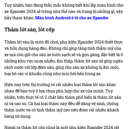
Tuy nhiên, bạn đang thắc mắc không biết khi lắp màn hình cho
xe Xpander 2024 sẽ trông như thế nào và trang bị những gì, vậy
hãy tham khảo:
Màn hình Android ô tô cho xe Xpander
Thảm lót sàn, lót cốp
Thảm lót sàn là món đồ chơi, phụ kiện Xpander 2024 thiết thực
và hữu dụng hàng đầu. Không chỉ giúp tăng tính thẩm mỹ của
xe mà còn giữ cho sàn xe luôn sạch sẽ và gọn gàng, đặc biệt là ở
những khu vực mưa nhiều, ẩm thấp, thảm lót sàn sẽ giúp ngăn
cách nước với lớp đệm sàn, giúp cho sàn xe không bị ẩm mốc,
loại bỏ các vi khuẩn cũng như mùi hôi bên trong xe.
Hiện nay trên thị trường có rất nhiều loại thảm lót sàn khác
nhau để bạn tuỳ ý lựa chọn phù hợp cho xe của mình. Tuy
nhiên, trên thực tế có 2 chất liệu thảm phổ biến là thảm lót sản
nỉ và cao su. Cả hai loại thảm này đều dễ dàng vệ sinh, chống
thấm nước và có tính thẩm mỹ cao nên được rất nhiều khách
hàng sử dụng.
Ngoài ra thảm lót cốp cũng là một phụ kiện Xpander 2024 rất