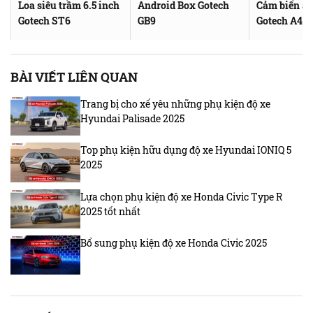
Loa siêu trầm 6.5 inch
Android Box Gotech
Cảm biến áp
Gotech ST6
GB9
Gotech A4A
BÀI VIẾT LIÊN QUAN
Trang bị cho xế yêu những phụ kiện độ xe
Hyundai Palisade 2025
Top phụ kiện hữu dụng độ xe Hyundai IONIQ 5
2025
Lựa chọn phụ kiện độ xe Honda Civic Type R
2025 tốt nhất
Bổ sung phụ kiện độ xe Honda Civic 2025