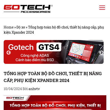
Chuyển
đến
nội
Home
»
Độ xe
»
Tổng hợp toàn bộ đồ chơi, thiết bị nâng cấp, phụ
dung
kiện Xpander 2024
TỔNG HỢP TOÀN BỘ ĐỒ CHƠI, THIẾT BỊ NÂNG
CẤP, PHỤ KIỆN XPANDER 2024
10/04/2024
Bởi
anhvtv