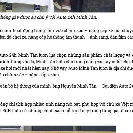
óng gây được sự chú ý với Auto 24h Minh Tân.
5 năm hoạt động trong lĩnh vực chăm sóc – nâng cấp xe hơi chuy
kiện đồ chơi xe, nâng cấp hệ thống âm thanh – ánh sáng, dán film cá
 Auto 24h Minh Tân luôn lựa chọn những sản phẩm
chất lượng và 
 mình. Cùng với đó, Minh Tân luôn chú trọng nâng cao tay nghề cho đ
e hơi mới nhất hiện nay. Nhờ vậy, Auto Minh Tân luôn là địa chỉ đư
u chăm sóc – nâng cấp xe hơi.
 toàn bộ hệ thống của mình, ông Nguyễn Minh Tân – Đại diện Auto 2
g chỉ tích hợp nhiều tính năng nổi bật, phù hợp với chủ xe Việt 
GOTECH luôn có những chính sách hỗ trợ đại lý trong từng giai đoạn 