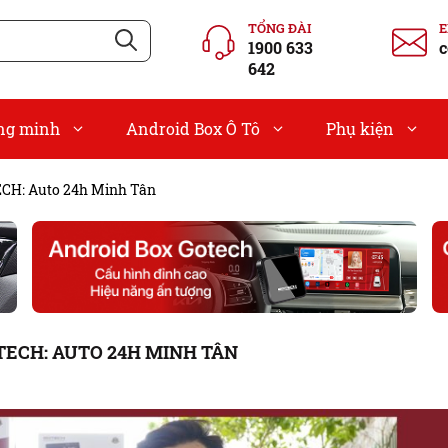
TỔNG ĐÀI
1900 633
c
642
ông minh
Android Box Ô Tô
Phụ kiện
TECH: Auto 24h Minh Tân
OTECH: AUTO 24H MINH TÂN