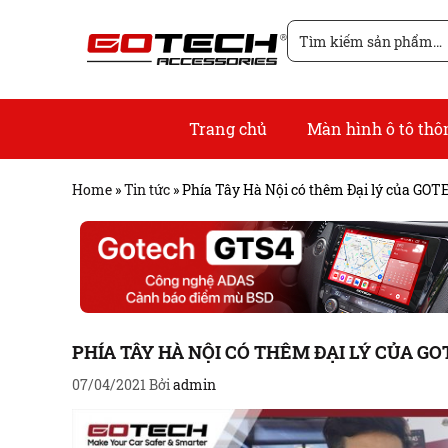
Chuyển
Tìm
đến
kiếm
nội
cho:
dung
Trang chủ
Màn hình ô tô th
Home
»
Tin tức
»
Phía Tây Hà Nội có thêm Đại lý của GO
PHÍA TÂY HÀ NỘI CÓ THÊM ĐẠI LÝ CỦA G
07/04/2021
Bởi
admin