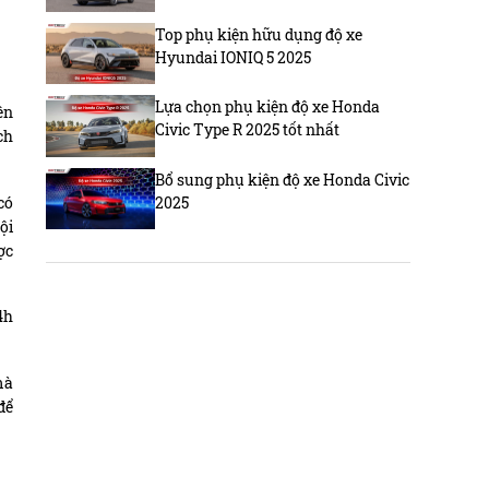
Top phụ kiện hữu dụng độ xe
Hyundai IONIQ 5 2025
Lựa chọn phụ kiện độ xe Honda
ên
Civic Type R 2025 tốt nhất
ch
Bổ sung phụ kiện độ xe Honda Civic
có
2025
ội
ợc
4h
mà
để