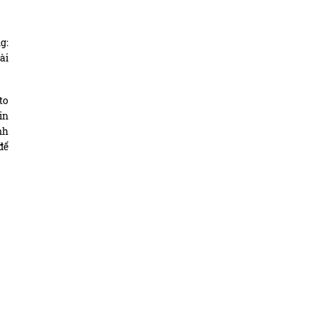
g:
ài
to
in
nh
để