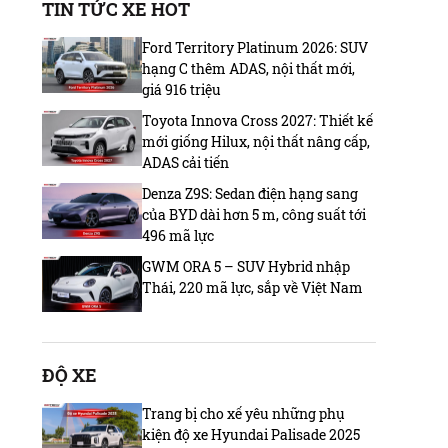
TIN TỨC XE HOT
Ford Territory Platinum 2026: SUV
hạng C thêm ADAS, nội thất mới,
giá 916 triệu
Toyota Innova Cross 2027: Thiết kế
mới giống Hilux, nội thất nâng cấp,
ADAS cải tiến
Denza Z9S: Sedan điện hạng sang
của BYD dài hơn 5 m, công suất tới
496 mã lực
GWM ORA 5 – SUV Hybrid nhập
Thái, 220 mã lực, sắp về Việt Nam
ĐỘ XE
Trang bị cho xế yêu những phụ
kiện độ xe Hyundai Palisade 2025