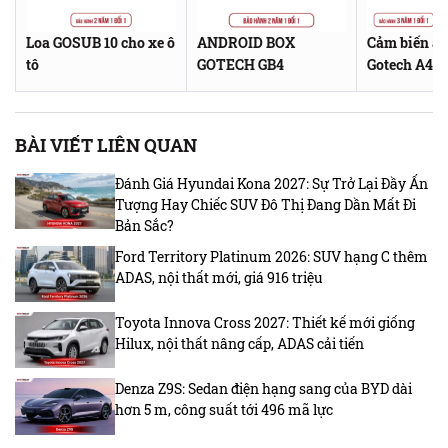
Loa GOSUB 10 cho xe ô
ANDROID BOX
Cảm biến áp
tô
GOTECH GB4
Gotech A4D
BÀI VIẾT LIÊN QUAN
Đánh Giá Hyundai Kona 2027: Sự Trở Lại Đầy Ấn
Tượng Hay Chiếc SUV Đô Thị Đang Dần Mất Đi
Bản Sắc?
Ford Territory Platinum 2026: SUV hạng C thêm
ADAS, nội thất mới, giá 916 triệu
Toyota Innova Cross 2027: Thiết kế mới giống
Hilux, nội thất nâng cấp, ADAS cải tiến
Denza Z9S: Sedan điện hạng sang của BYD dài
hơn 5 m, công suất tới 496 mã lực