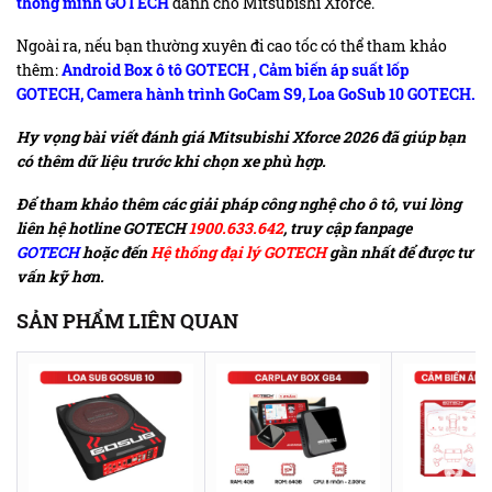
thông minh GOTECH
dành cho Mitsubishi Xforce.
Ngoài ra, nếu bạn thường xuyên đi cao tốc có thể tham khảo
thêm:
Android Box ô tô GOTECH
,
Cảm biến áp suất lốp
GOTECH
,
Camera hành trình GoCam S9
,
Loa GoSub 10 GOTECH
.
Hy vọng bài viết đánh giá Mitsubishi Xforce 2026 đã giúp bạn
có thêm dữ liệu trước khi chọn xe phù hợp.
Để tham khảo thêm các giải pháp công nghệ cho ô tô, vui lòng
liên hệ hotline GOTECH
1900.633.642
, truy cập fanpage
GOTECH
hoặc đến
Hệ thống đại lý GOTECH
gần nhất để được tư
vấn kỹ hơn.
SẢN PHẨM LIÊN QUAN