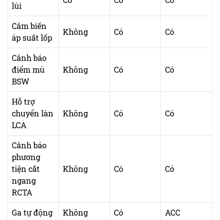
lùi
Cảm biến
Không
Có
Có
áp suất lốp
Cảnh báo
điểm mù
Không
Có
Có
BSW
Hỗ trợ
chuyển làn
Không
Có
Có
LCA
Cảnh báo
phương
tiện cắt
Không
Có
Có
ngang
RCTA
Ga tự động
Không
Có
ACC