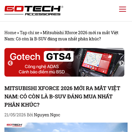
Chuyển
đến
nội
Home
»
Tạp chí xe
»
Mitsubishi Xforce 2026 mới ra mắt Việt
dung
Nam: Có còn là B-SUV đáng mua nhất phân khúc?
MITSUBISHI XFORCE 2026 MỚI RA MẮT VIỆT
NAM: CÓ CÒN LÀ B-SUV ĐÁNG MUA NHẤT
PHÂN KHÚC?
21/05/2026
Bởi
Nguyen Ngoc