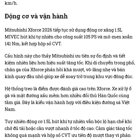
km/h.
Động cơ và vận hành
Mitsubishi Xforce 2026 tiếp tục sử dụng động cơ xăng 1.5L
MIVEC hút khí tự nhiên cho công suất 105 PS và mô-men xoắn
141 Nm, kết hợp hộp số CVT.
Cấu hình này cho thấy Mitsubishi ưu tiên sự ổn định và tiết
kiệm nhiên liệu hơn hiệu suất tăng tốc. Khi di chuyển trong phố,
chân ga của Xforce phản hồi khá mượt, vô-lăng nhẹ và bán
kính quay đầu nhỏ giúp xe dễ xoay trở trong khu vực đông đúc.
Hệ thống treo là điểm được đánh giá cao trên Xforce. Xe xử lý ổ
gà và mặt đường xấu mềm hơn nhiều đối thủ Hàn Quốc cùng
tầm giá. Đây là kiểu vận hành hợp với điều kiện đường sá Việt
Nam.
Tuy nhiên động cơ 1.5L hút khí tự nhiên vẫn bộc lộ hạn chế khi
chở đủ tải hoặc cần vượt nhanh ở tốc độ cao. Cảm giác tăng tốc
không quá mạnh và hộp số CVT ưu tiên độ mượt thay vì phản