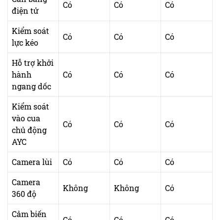
Có
Có
Có
điện tử
Kiểm soát
Có
Có
Có
lực kéo
Hỗ trợ khởi
hành
Có
Có
Có
ngang dốc
Kiểm soát
vào cua
Có
Có
Có
chủ động
AYC
Camera lùi
Có
Có
Có
Camera
Không
Không
Có
360 độ
Cảm biến
Có
Có
Có