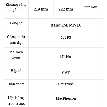
Khoảng sáng
222 mm
219 mm
222 mm
gầm
Động cơ
Xăng 1.5L MIVEC
Công suất
105 PS
cực đại
Mô-men
141 Nm
xoắn
Hộp số
CVT
Dẫn động
Cầu trước
Hệ thống
MacPherson
treo trước