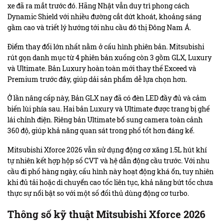
xe đã ra mắt trước đó. Hãng Nhật vẫn duy trì phong cách
Dynamic Shield với nhiều đường cắt dứt khoát, khoảng sáng
gầm cao và triết lý hướng tới nhu cầu đô thị Đông Nam Á.
Điểm thay đổi lớn nhất nằm ở cấu hình phiên bản. Mitsubishi
rút gọn danh mục từ 4 phiên bản xuống còn 3 gồm GLX, Luxury
và Ultimate. Bản Luxury hoàn toàn mới thay thế Exceed và
Premium trước đây, giúp dải sản phẩm dễ lựa chọn hơn.
Ở lần nâng cấp này, Bản GLX nay đã có đèn LED đầy đủ và cảm
biến lùi phía sau. Hai bản Luxury và Ultimate được trang bị ghế
lái chỉnh điện. Riêng bản Ultimate bổ sung camera toàn cảnh
360 độ, giúp khả năng quan sát trong phố tốt hơn đáng kể.
Mitsubishi Xforce 2026 vẫn sử dụng động cơ xăng 1.5L hút khí
tự nhiên kết hợp hộp số CVT và hệ dẫn động cầu trước. Với nhu
cầu đi phố hàng ngày, cấu hình này hoạt động khá ổn, tuy nhiên
khi đủ tải hoặc di chuyển cao tốc liên tục, khả năng bứt tốc chưa
thực sự nổi bật so với một số đối thủ dùng động cơ turbo.
Thông số kỹ thuật Mitsubishi Xforce 2026