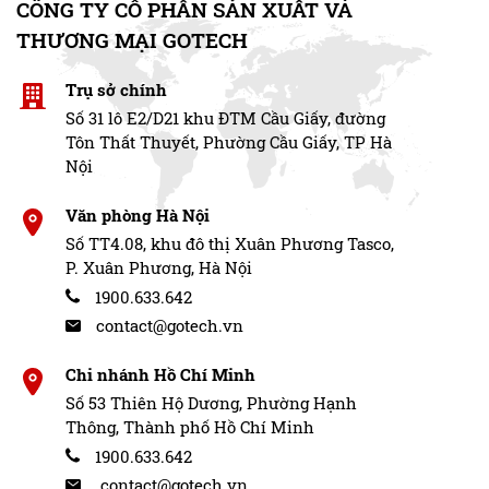
CÔNG TY CỔ PHẦN SẢN XUẤT VÀ
THƯƠNG MẠI GOTECH
Trụ sở chính
Số 31 lô E2/D21 khu ĐTM Cầu Giấy, đường
Tôn Thất Thuyết, Phường Cầu Giấy, TP Hà
Nội
Văn phòng Hà Nội
Số TT4.08, khu đô thị Xuân Phương Tasco,
P. Xuân Phương, Hà Nội
1900.633.642
contact@gotech.vn
Chi nhánh Hồ Chí Minh
Số 53 Thiên Hộ Dương, Phường Hạnh
Thông, Thành phố Hồ Chí Minh
1900.633.642
contact@gotech.vn