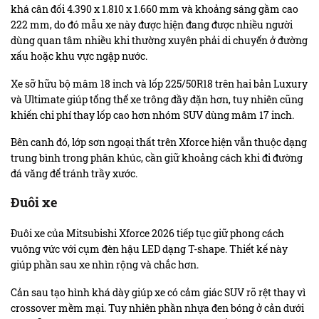
khá cân đối 4.390 x 1.810 x 1.660 mm và khoảng sáng gầm cao
222 mm, do đó mẫu xe này được hiện đang được nhiều người
dùng quan tâm nhiều khi thường xuyên phải di chuyển ở đường
xấu hoặc khu vực ngập nước.
Xe sỡ hữu bộ mâm 18 inch và lốp 225/50R18 trên hai bản Luxury
và Ultimate giúp tổng thể xe trông đầy đặn hơn, tuy nhiên cũng
khiến chi phí thay lốp cao hơn nhóm SUV dùng mâm 17 inch.
Bên canh đó, lớp sơn ngoại thất trên Xforce hiện vẫn thuộc dạng
trung bình trong phân khúc, cần giữ khoảng cách khi đi đường
đá văng để tránh trầy xước.
Đuôi xe
Đuôi xe của Mitsubishi Xforce 2026 tiếp tục giữ phong cách
vuông vức với cụm đèn hậu LED dạng T-shape. Thiết kế này
giúp phần sau xe nhìn rộng và chắc hơn.
Cản sau tạo hình khá dày giúp xe có cảm giác SUV rõ rệt thay vì
crossover mềm mại. Tuy nhiên phần nhựa đen bóng ở cản dưới