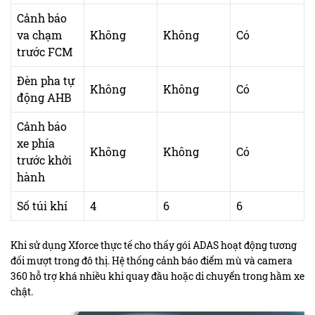
Cảnh báo
va chạm
Không
Không
Có
trước FCM
Đèn pha tự
Không
Không
Có
động AHB
Cảnh báo
xe phía
Không
Không
Có
trước khởi
hành
Số túi khí
4
6
6
Khi sử dụng Xforce thực tế cho thấy gói ADAS hoạt động tương
đối mượt trong đô thị. Hệ thống cảnh báo điểm mù và camera
360 hỗ trợ khá nhiều khi quay đầu hoặc di chuyển trong hầm xe
chật.