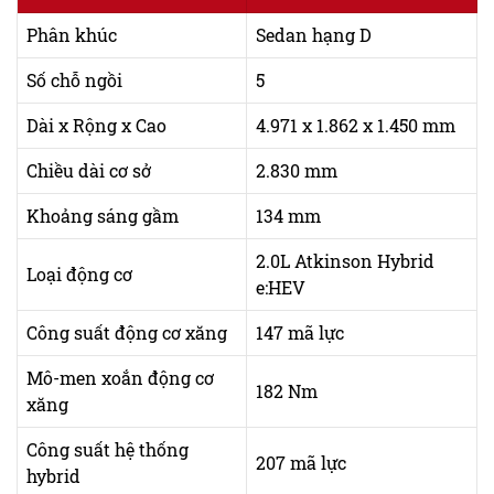
Phân khúc
Sedan hạng D
Số chỗ ngồi
5
Dài x Rộng x Cao
4.971 x 1.862 x 1.450 mm
Chiều dài cơ sở
2.830 mm
Khoảng sáng gầm
134 mm
2.0L Atkinson Hybrid
Loại động cơ
e:HEV
Công suất động cơ xăng
147 mã lực
Mô-men xoắn động cơ
182 Nm
xăng
Công suất hệ thống
207 mã lực
hybrid