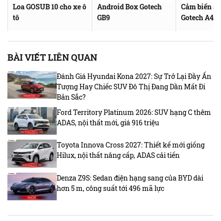
Loa GOSUB 10 cho xe ô
Android Box Gotech
Cảm biến áp
tô
GB9
Gotech A4S
BÀI VIẾT LIÊN QUAN
Đánh Giá Hyundai Kona 2027: Sự Trở Lại Đầy Ấn
Tượng Hay Chiếc SUV Đô Thị Đang Dần Mất Đi
Bản Sắc?
Ford Territory Platinum 2026: SUV hạng C thêm
ADAS, nội thất mới, giá 916 triệu
Toyota Innova Cross 2027: Thiết kế mới giống
Hilux, nội thất nâng cấp, ADAS cải tiến
Denza Z9S: Sedan điện hạng sang của BYD dài
hơn 5 m, công suất tới 496 mã lực