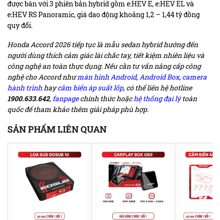
được bán với 3 phiên bản hybrid gồm e:HEV E, e:HEV EL và
e:HEV RS Panoramic, giá dao động khoảng 1,2 – 1,44 tỷ đồng
quy đổi.
Honda Accord 2026 tiếp tục là mẫu sedan hybrid hướng đến
người dùng thích cảm giác lái chắc tay, tiết kiệm nhiên liệu và
công nghệ an toàn thực dụng. Nếu cần tư vấn nâng cấp công
nghệ cho Accord như
màn hình Android
,
Android Box
,
camera
hành trình
hay
cảm biến áp suất lốp
, có thể liên hệ hotline
1900.633.642
,
fanpage
chính thức hoặc
hệ thống đại lý
toàn
quốc để tham khảo thêm giải pháp phù hợp.
SẢN PHẨM LIÊN QUAN