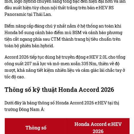
mới, logo hybrid chuyển sang tông bạc đen hiện đại hơn và lần
đầu xuất hiện tùy chọn nội thất trắng trên bản e:HEV RS
Panoramic tại Thái Lan.
Điểm nâng cấp đáng chú ý nhất nằm ở hệ thống an toàn khi
Honda bổ sung cảnh báo điểm mù BSM và cảnh báo phương
tiện cắt ngang phía sau CTM thành trang bị tiêu chuẩn trên
toàn bộ phiên bản hybrid.
Accord 2026 tiếp tục dùng hệ truyền động e:HEV 2.0L cho tổng
công suất 207 mã lực và mô-men xoắn 335 Nm, thiên về độ
mượt, khả năng tiết kiệm nhiên liệu và cảm giác lái chắc tay ở
tốc độ cao.
Thông số kỹ thuật Honda Accord 2026
Dưới đây là bảng thông số Honda Accord 2026 e:HEV tại thị
trường Đông Nam Á:
Honda Accord e:HEV
Thông số
2026