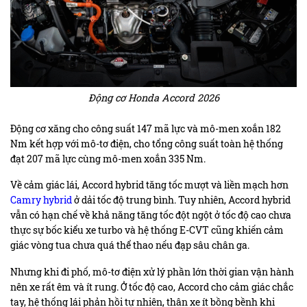
Động cơ Honda Accord 2026
Động cơ xăng cho công suất 147 mã lực và mô-men xoắn 182
Nm kết hợp với mô-tơ điện, cho tổng công suất toàn hệ thống
đạt 207 mã lực cùng mô-men xoắn 335 Nm.
Về cảm giác lái, Accord hybrid tăng tốc mượt và liền mạch hơn
Camry hybrid
ở dải tốc độ trung bình. Tuy nhiên, Accord hybrid
vẫn có hạn chế về khả năng tăng tốc đột ngột ở tốc độ cao chưa
thực sự bốc kiểu xe turbo và hệ thống E-CVT cũng khiến cảm
giác vòng tua chưa quá thể thao nếu đạp sâu chân ga.
Nhưng khi đi phố, mô-tơ điện xử lý phần lớn thời gian vận hành
nên xe rất êm và ít rung. Ở tốc độ cao, Accord cho cảm giác chắc
tay, hệ thống lái phản hồi tự nhiên, thân xe ít bồng bềnh khi