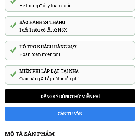
Hệ thống đại lý toàn quốc
BẢO HÀNH 24 THÁNG
1 đổi 1 nếu có lỗi từ NSX
HỖ TRỢ KHÁCH HÀNG 24/7
Hoàn toàn miễn phí
MIỄN PHÍ LẮP ĐẶT TẠI NHÀ
Giao hàng & Lắp đặt miễn phí
ĐĂNG KÝ DÙNG THỬ MIỄN PHÍ
CẦN TƯ VẤN
MÔ TẢ SẢN PHẨM