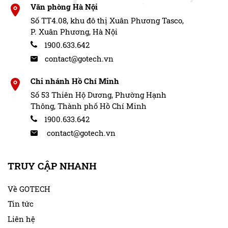
Văn phòng Hà Nội
Số TT4.08, khu đô thị Xuân Phương Tasco,
P. Xuân Phương, Hà Nội
1900.633.642
contact@gotech.vn
Chi nhánh Hồ Chí Minh
Số 53 Thiên Hộ Dương, Phường Hạnh
Thông, Thành phố Hồ Chí Minh
1900.633.642
Android Box GOTECH cho xe Toyota Altis 2022-2024 sở hữu
contact@gotech.vn
giao diện độc quyền từ Gotech
CÁC VẤN ĐỀ VỀ LẮP ĐẶT
TRUY CẬP NHANH
ANDROID BOX GOTECH CHO XE
Về GOTECH
TOYOTA ALTIS 2022-2024
Tin tức
Liên hệ
Tùy biến linh hoạt theo nhiều kích thước