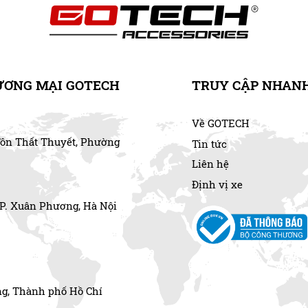
n nay nên bạn hoàn toàn yên tâm lái xe mà không lo
ất tiện. Nhất là khi đi vào những ngõ nhỏ ở Hà Nội,
ên bản đồ rất chi tiết.
ƯƠNG MẠI GOTECH
TRUY CẬP NHAN
Về GOTECH
Tôn Thất Thuyết, Phường
Tin tức
Liên hệ
Định vị xe
 P. Xuân Phương, Hà Nội
g, Thành phố Hồ Chí