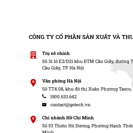
Đây đều là những bản đồ tiên tiến bậc nhất hiệ
sợ cảm giác mù đường, vừa lái xe vừa phải hỏi b
bạn vẫn có thể được đưa đến tận nơi vì hình ảnh tr
CÔNG TY CỔ PHẦN SẢN XUẤT VÀ TH
Trụ sở chính
Số 31 lô E2/D21 khu ĐTM Cầu Giấy, đường 
Cầu Giấy, TP Hà Nội
Văn phòng Hà Nội
Số TT4.08, khu đô thị Xuân Phương Tasco,
1900.633.642
contact@gotech.vn
Chi nhánh Hồ Chí Minh
Số 53 Thiên Hộ Dương, Phường Hạnh Thôn
Minh