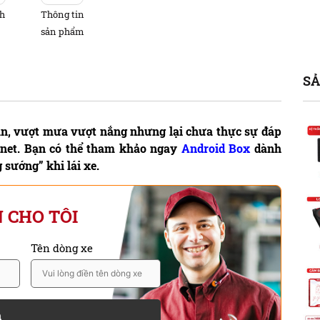
nh
Thông tin
ế
sản phẩm
SẢ
tận, vượt mưa vượt nắng nhưng lại chưa thực sự đáp
ernet. Bạn có thể tham khảo ngay
Android Box
dành
sướng” khi lái xe.
 CHO TÔI
Tên dòng xe
n