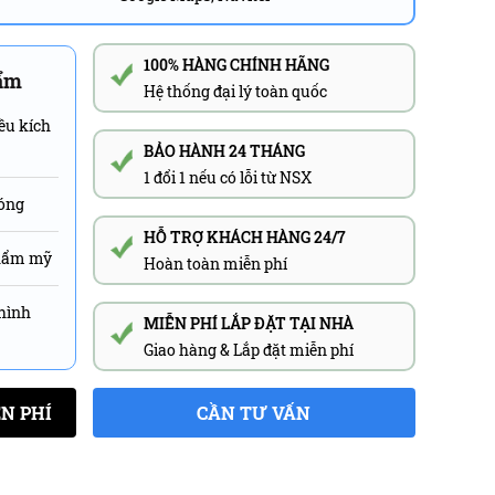
100% HÀNG CHÍNH HÃNG
hẩm
Hệ thống đại lý toàn quốc
ều kích
BẢO HÀNH 24 THÁNG
1 đổi 1 nếu có lỗi từ NSX
hóng
HỖ TRỢ KHÁCH HÀNG 24/7
 thẩm mỹ
Hoàn toàn miễn phí
 hình
MIỄN PHÍ LẮP ĐẶT TẠI NHÀ
Giao hàng & Lắp đặt miễn phí
N PHÍ
CẦN TƯ VẤN