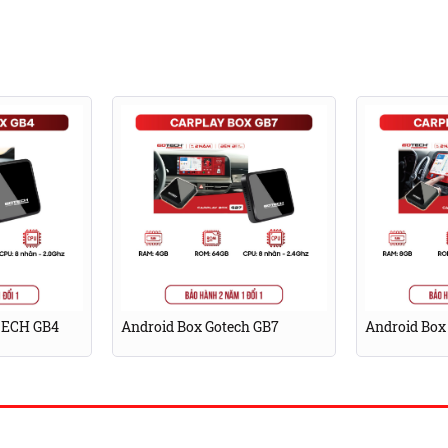
dai SantaFe giải trí thả ga
TECH GB4
Android Box Gotech GB7
Android Box
thống bản đồ thông minh như Google Maps, Navitel
 hỗ trợ chỉ đường mà còn đưa ra các cảnh báo, biển