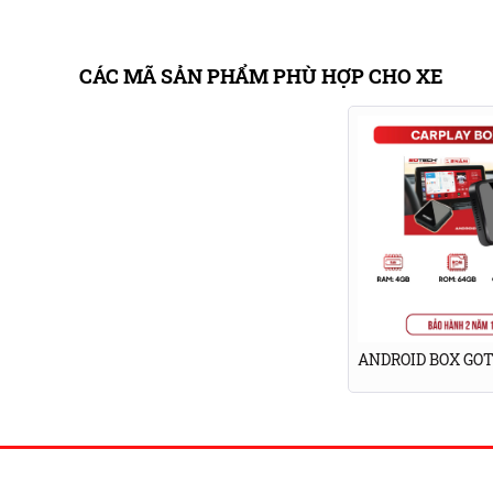
CÁC MÃ SẢN PHẨM PHÙ HỢP CHO XE
Android Box cho xe Hyun
ANDROID BOX GO
Bộ 3 siêu bản đồ thông minh
Android Box cho xe Hyundai SantaFe
sở hữu hệ 
và Vietmap bản quyền. Các bản đồ này không chỉ
báo để người lái định hướng đường đi dễ dàng.