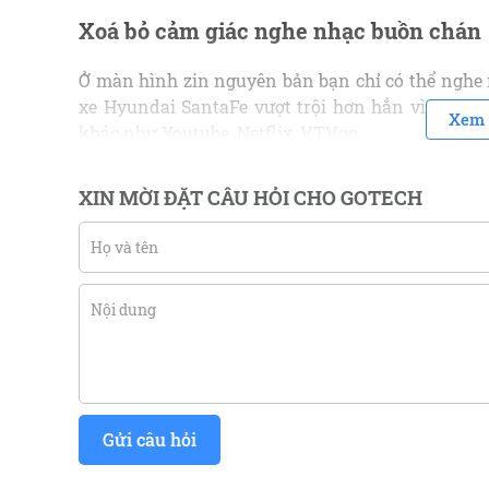
Xoá bỏ cảm giác nghe nhạc buồn chán
Ở màn hình zin nguyên bản bạn chỉ có thể nghe 
xe Hyundai SantaFe vượt trội hơn hẳn vì bạn còn
Xem 
khác như Youtube, Netflix, VTVgo…
Đặc biệt, bạn còn có thể chơi trò chơi và lướt we
XIN MỜI ĐẶT CÂU HỎI CHO GOTECH
không thể xảy ra. Nhờ có kết nối internet tốc đ
giản để bạn tha hồ tận hưởng cảm giác thư giãn k
Gửi câu hỏi