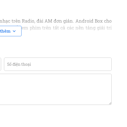
nhạc trên Radio, đài AM đơn giản. Android Box cho
 có thể xem phim trên tất cả các nền tảng giải trí
thêm
b thả ga trên màn hình ô tô nữa, điều mà tưởng chừng
ộ cao nên việc truy cập các ứng dụng hoàn toàn đơn
hi đang lái xe hay chờ đèn đỏ.