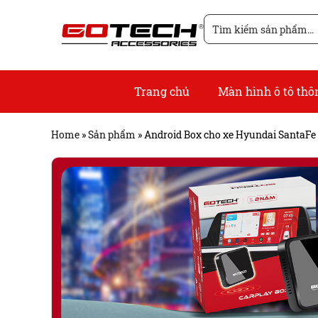
Chuyển
Tìm
đến
kiếm
nội
cho:
dung
Trang chủ
Màn hình ô tô th
Home
»
Sản phẩm
»
Android Box cho xe Hyundai SantaFe