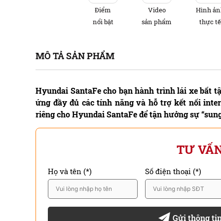
Điểm
Video
Hình ả
nổi bật
sản phẩm
thực t
MÔ TẢ SẢN PHẨM
Hyundai SantaFe cho bạn hành trình lái xe bất 
ứng đầy đủ các tính năng và hỗ trợ kết nối int
riêng cho Hyundai SantaFe để tận hưởng sự “sung 
TƯ VẤN
Họ và tên (*)
Số điện thoại (*)
Gửi thông ti