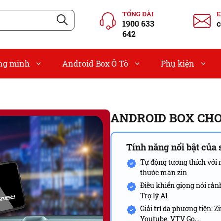
TỔNG ĐÀI
1900 633
c
642
ông minh
Android Box Ô Tô
Phụ kiện
ANDROID BOX CH
Tính năng nổi bật của
Tự động tương thích với 
thước màn zin
Điều khiển giọng nói rảnh
Trợ lý AI
Giải trí đa phương tiện: 
Youtube, VTV Go,…