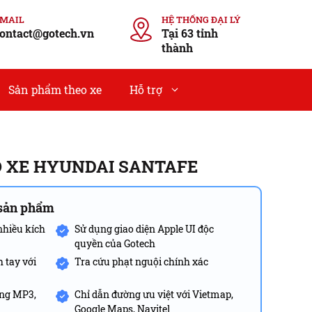
EMAIL
HỆ THỐNG ĐẠI LÝ
ontact@gotech.vn
Tại 63 tỉnh
thành
Sản phẩm theo xe
Hỗ trợ
O XE HYUNDAI SANTAFE
 sản phẩm
nhiều kích
Sử dụng giao diện Apple UI độc
quyền của Gotech
 tay với
Tra cứu phạt nguội chính xác
Zing MP3,
Chỉ dẫn đường ưu việt với Vietmap,
Google Maps, Navitel