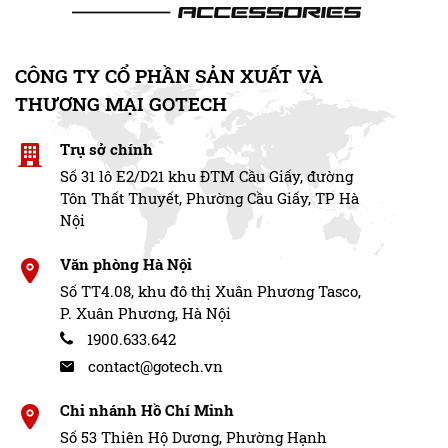
CÔNG TY CỔ PHẦN SẢN XUẤT VÀ
THƯƠNG MẠI GOTECH
Trụ sở chính
Số 31 lô E2/D21 khu ĐTM Cầu Giấy, đường
Tôn Thất Thuyết, Phường Cầu Giấy, TP Hà
Nội
Văn phòng Hà Nội
Số TT4.08, khu đô thị Xuân Phương Tasco,
P. Xuân Phương, Hà Nội
1900.633.642
contact@gotech.vn
Chi nhánh Hồ Chí Minh
Số 53 Thiên Hộ Dương, Phường Hạnh