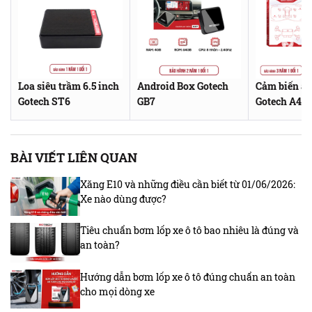
Loa siêu trầm 6.5 inch
Android Box Gotech
Cảm biến áp
Gotech ST6
GB7
Gotech A4D
BÀI VIẾT LIÊN QUAN
Xăng E10 và những điều cần biết từ 01/06/2026:
Xe nào dùng được?
Tiêu chuẩn bơm lốp xe ô tô bao nhiêu là đúng và
an toàn?
Hướng dẫn bơm lốp xe ô tô đúng chuẩn an toàn
cho mọi dòng xe