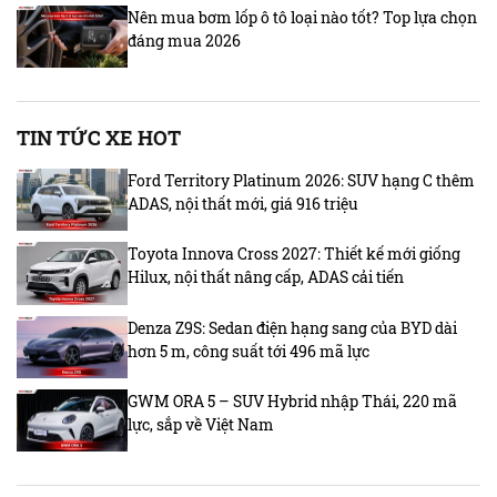
Nên mua bơm lốp ô tô loại nào tốt? Top lựa chọn
đáng mua 2026
TIN TỨC XE HOT
Ford Territory Platinum 2026: SUV hạng C thêm
ADAS, nội thất mới, giá 916 triệu
Toyota Innova Cross 2027: Thiết kế mới giống
Hilux, nội thất nâng cấp, ADAS cải tiến
Denza Z9S: Sedan điện hạng sang của BYD dài
hơn 5 m, công suất tới 496 mã lực
GWM ORA 5 – SUV Hybrid nhập Thái, 220 mã
lực, sắp về Việt Nam