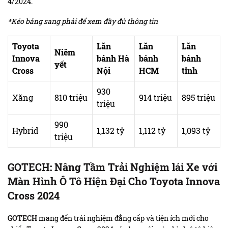
4/2024.
*Kéo bảng sang phải để xem đầy đủ thông tin
Toyota
Lăn
Lăn
Lăn
Niêm
Innova
bánh Hà
bánh
bánh
yết
Cross
Nội
HCM
tỉnh
930
Xăng
810 triệu
914 triệu
895 triệu
triệu
990
Hybrid
1,132 tỷ
1,112 tỷ
1,093 tỷ
triệu
GOTECH: Nâng Tầm Trải Nghiệm lái Xe với
Màn Hình Ô Tô Hiện Đại Cho Toyota Innova
Cross 2024
GOTECH
mang đến trải nghiệm đẳng cấp và tiện ích mới cho