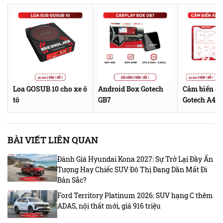
Loa GOSUB 10 cho xe ô
Android Box Gotech
Cảm biến áp
tô
GB7
Gotech A4A
BÀI VIẾT LIÊN QUAN
Đánh Giá Hyundai Kona 2027: Sự Trở Lại Đầy Ấn
Tượng Hay Chiếc SUV Đô Thị Đang Dần Mất Đi
Bản Sắc?
Ford Territory Platinum 2026: SUV hạng C thêm
ADAS, nội thất mới, giá 916 triệu