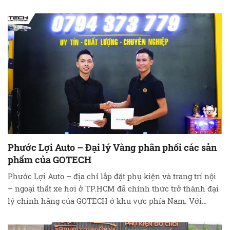
Sau khi có những thống nhất về chính sách hợp tác,
GOTECH và Tcar Auto đã quyết …
Đọc tiếp
Phước Lợi Auto – Đại lý Vàng phân phối các sản
phẩm của GOTECH
Phước Lợi Auto – địa chỉ lắp đặt phụ kiện và trang trí nội
– ngoại thất xe hơi ở TP.HCM đã chính thức trở thành đại
lý chính hãng của GOTECH ở khu vực phía Nam. Với
mong muốn đem đến cho khách hàng ở khu vực TP.HCM
những sản phẩm nội thất ô …
Đọc tiếp