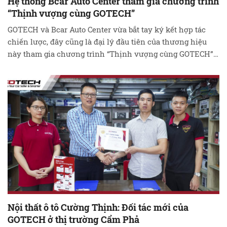
Hệ thống Bcar Auto Center tham gia chương trình
“Thịnh vượng cùng GOTECH”
GOTECH và Bcar Auto Center vừa bắt tay ký kết hợp tác
chiến lược, đây cũng là đại lý đầu tiên của thương hiệu
này tham gia chương trình “Thịnh vượng cùng GOTECH”.
Bằng những thiết bị ô tô thông minh có tính ứng dụng cao
và làm chủ công nghệ GOTECH đã từng bước …
Đọc tiếp
Nội thất ô tô Cường Thịnh: Đối tác mới của
GOTECH ở thị trường Cẩm Phả