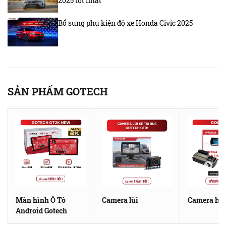
2025 tốt nhất
Bổ sung phụ kiện độ xe Honda Civic 2025
SẢN PHẨM GOTECH
Màn hình Ô Tô
Camera lùi
Camera hàn
Android Gotech