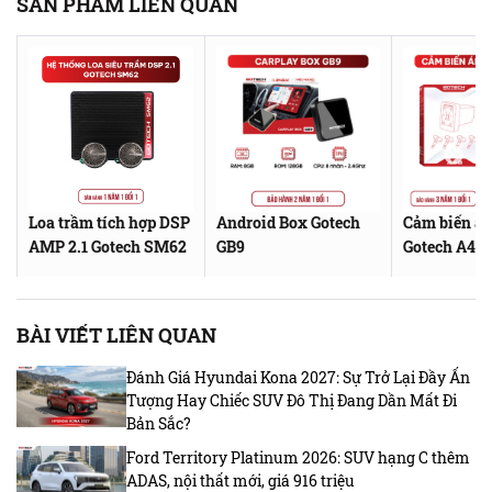
SẢN PHẨM LIÊN QUAN
Loa trầm tích hợp DSP
Android Box Gotech
Cảm biến áp
AMP 2.1 Gotech SM62
GB9
Gotech A4B
BÀI VIẾT LIÊN QUAN
Đánh Giá Hyundai Kona 2027: Sự Trở Lại Đầy Ấn
Tượng Hay Chiếc SUV Đô Thị Đang Dần Mất Đi
Bản Sắc?
Ford Territory Platinum 2026: SUV hạng C thêm
ADAS, nội thất mới, giá 916 triệu