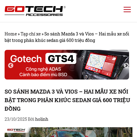
Chuyển
đến
nội
Home
»
Tạp chí xe
»
So sánh Mazda 3 và Vios – Hai mẫu xe nổi
dung
bật trong phân khúc sedan giá 600 triệu đồng
SO SÁNH MAZDA 3 VÀ VIOS – HAI MẪU XE NỔI
BẬT TRONG PHÂN KHÚC SEDAN GIÁ 600 TRIỆU
ĐỒNG
23/10/2025
Bởi
holinh