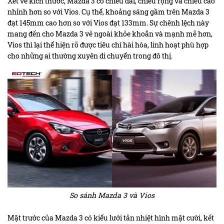
Xét về kích thước, Mazda 3 có chiều dài, chiều rộng và chiều cao
nhỉnh hơn so với Vios. Cụ thể, khoảng sáng gầm trên Mazda 3
đạt 145mm cao hơn so với Vios đạt 133mm. Sự chênh lệch này
mang đến cho Mazda 3 vẻ ngoài khỏe khoắn và mạnh mẽ hơn,
Vios thì lại thể hiện rõ được tiêu chí hài hòa, linh hoạt phù hợp
cho những ai thường xuyên di chuyển trong đô thị.
So sánh Mazda 3 và Vios
Mặt trước của Mazda 3 có kiểu lưới tản nhiệt hình mặt cười, kết