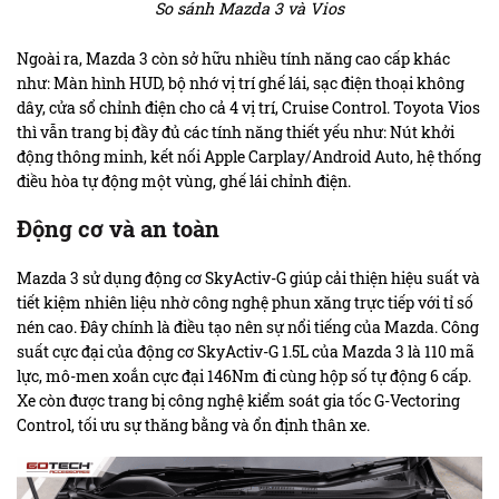
So sánh Mazda 3 và Vios
Ngoài ra, Mazda 3 còn sở hữu nhiều tính năng cao cấp khác
như: Màn hình HUD, bộ nhớ vị trí ghế lái, sạc điện thoại không
dây, cửa sổ chỉnh điện cho cả 4 vị trí, Cruise Control. Toyota Vios
thì vẫn trang bị đầy đủ các tính năng thiết yếu như: Nút khởi
động thông minh, kết nối Apple Carplay/Android Auto, hệ thống
điều hòa tự động một vùng, ghế lái chỉnh điện.
Động cơ và an toàn
Mazda 3 sử dụng động cơ SkyActiv-G giúp cải thiện hiệu suất và
tiết kiệm nhiên liệu nhờ công nghệ phun xăng trực tiếp với tỉ số
nén cao. Đây chính là điều tạo nên sự nổi tiếng của Mazda. Công
suất cực đại của động cơ SkyActiv-G 1.5L của Mazda 3 là 110 mã
lực, mô-men xoắn cực đại 146Nm đi cùng hộp số tự động 6 cấp.
Xe còn được trang bị công nghệ kiểm soát gia tốc G-Vectoring
Control, tối ưu sự thăng bằng và ổn định thân xe.