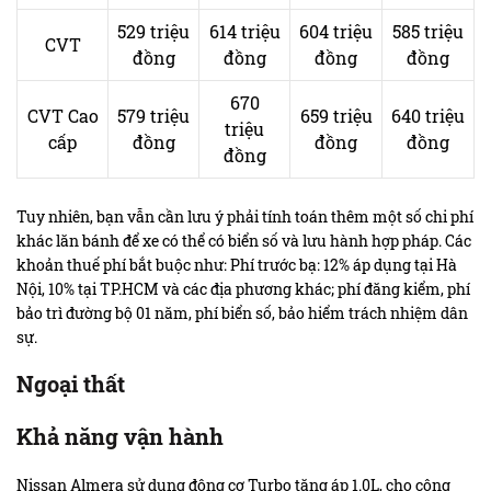
529 triệu
614 triệu
604 triệu
585 triệu
CVT
đồng
đồng
đồng
đồng
670
CVT Cao
579 triệu
659 triệu
640 triệu
triệu
cấp
đồng
đồng
đồng
đồng
Tuy nhiên, bạn vẫn cần lưu ý phải tính toán thêm một số chi phí
khác lăn bánh để xe có thể có biển số và lưu hành hợp pháp. Các
khoản thuế phí bắt buộc như: Phí trước bạ: 12% áp dụng tại Hà
Nội, 10% tại TP.HCM và các địa phương khác; phí đăng kiểm, phí
bảo trì đường bộ 01 năm, phí biển số, bảo hiểm trách nhiệm dân
sự.
Ngoại thất
Khả năng vận hành
Nissan Almera sử dụng động cơ Turbo tăng áp 1.0L, cho công