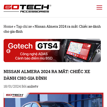
Chuyển
đến
nội
Home
»
Tạp chí xe
»
Nissan Almera 2024 ra mắt: Chiếc xe dành
dung
cho gia đình
NISSAN ALMERA 2024 RA MẮT: CHIẾC XE
DÀNH CHO GIA ĐÌNH
18/01/2024
Bởi
anhvtv