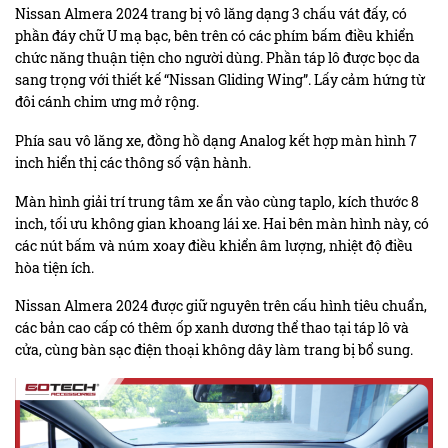
Nissan Almera 2024 trang bị vô lăng dạng 3 chấu vát đấy, có
phần đáy chữ U mạ bạc, bên trên có các phím bấm điều khiển
chức năng thuận tiện cho người dùng. Phần táp lô được bọc da
sang trọng với thiết kế “Nissan Gliding Wing”. Lấy cảm hứng từ
đôi cánh chim ưng mở rộng.
Phía sau vô lăng xe, đồng hồ dạng Analog kết hợp màn hình 7
inch hiển thị các thông số vận hành.
Màn hình giải trí trung tâm xe ẩn vào cùng taplo, kích thước 8
inch, tối ưu không gian khoang lái xe. Hai bên màn hình này, có
các nút bấm và núm xoay điều khiển âm lượng, nhiệt độ điều
hòa tiện ích.
Nissan Almera 2024 được giữ nguyên trên cấu hình tiêu chuẩn,
các bản cao cấp có thêm ốp xanh dương thể thao tại táp lô và
cửa, cùng bàn sạc điện thoại không dây làm trang bị bổ sung.