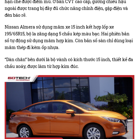
hạn chế được điểm mù. Ở bản CVT cao cấp, gương chiếu hậu
ngoài được trang bị đầy đủ chức năng chỉnh điện, gập điện và
đèn báo rẽ.
Nissan Almera sử dụng mâm xe 15 inch kết hợp lốp xe
195/65R15, bộ la zăng dạng 5 chấu kép màu bạc. Hai phiên bản
số tự động sử dụng mâm hợp kim. Còn bản số sàn chỉ dùng loại
mâm thép đi kèm ốp nhựa.
“Dàn chân” bên dưới là bộ vành có kích thước 15 inch, thiết kế đa
chấu xoáy, được làm từ hợp kim đúc.