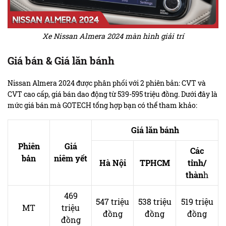
Xe Nissan Almera 2024 màn hình giải trí
Giá bán & Giá lăn bánh
Nissan Almera 2024 được phân phối với 2 phiên bản: CVT và
CVT cao cấp, giá bán dao động từ 539-595 triệu đồng. Dưới đây là
mức giá bán mà GOTECH tổng hợp bạn có thể tham khảo:
Giá lăn bánh
Phiên
Giá
Các
bản
niêm yết
Hà Nội
TPHCM
tỉnh/
thàn
h
469
547 triệu
538 triệu
519 triệu
MT
triệu
đồng
đồng
đồng
đồng