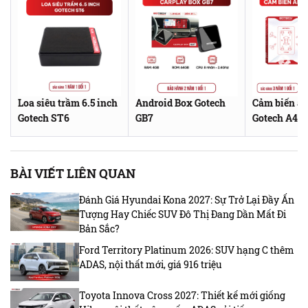
Loa siêu trầm 6.5 inch
Android Box Gotech
Cảm biến áp
Gotech ST6
GB7
Gotech A4G
BÀI VIẾT LIÊN QUAN
Đánh Giá Hyundai Kona 2027: Sự Trở Lại Đầy Ấn
Tượng Hay Chiếc SUV Đô Thị Đang Dần Mất Đi
Bản Sắc?
Ford Territory Platinum 2026: SUV hạng C thêm
ADAS, nội thất mới, giá 916 triệu
Toyota Innova Cross 2027: Thiết kế mới giống