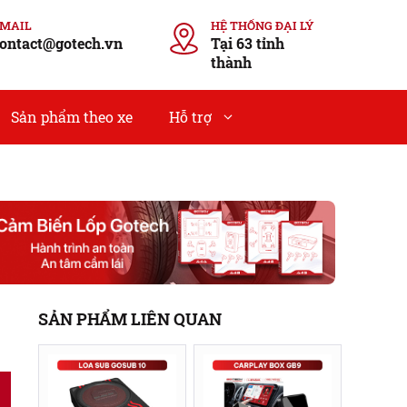
EMAIL
HỆ THỐNG ĐẠI LÝ
ontact@gotech.vn
Tại 63 tỉnh
thành
Sản phẩm theo xe
Hỗ trợ
SẢN PHẨM LIÊN QUAN