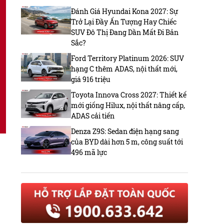
Đánh Giá Hyundai Kona 2027: Sự
Trở Lại Đầy Ấn Tượng Hay Chiếc
SUV Đô Thị Đang Dần Mất Đi Bản
Sắc?
Ford Territory Platinum 2026: SUV
hạng C thêm ADAS, nội thất mới,
giá 916 triệu
Toyota Innova Cross 2027: Thiết kế
mới giống Hilux, nội thất nâng cấp,
ADAS cải tiến
Denza Z9S: Sedan điện hạng sang
của BYD dài hơn 5 m, công suất tới
496 mã lực