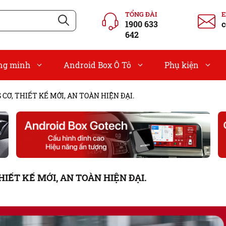
TỔNG ĐÀI
1900 633
c
642
ông minh
Android Box Ô Tô
Phụ kiện
 CƠ, THIẾT KẾ MỚI, AN TOÀN HIỆN ĐẠI.
HIẾT KẾ MỚI, AN TOÀN HIỆN ĐẠI.