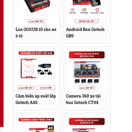
Loa GOSUB 10 cho xe
Android Box Gotech
ô tô
GB9
Cảm biến áp suất lốp
Camera 360 xe tải
Gotech A4S
bus Gotech CT04