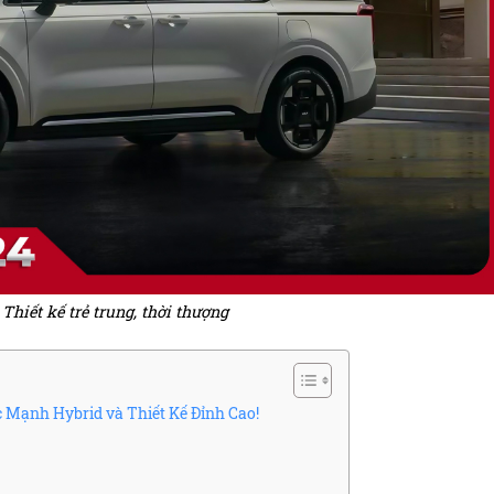
Thiết kế trẻ trung, thời thượng
c Mạnh Hybrid và Thiết Kế Đỉnh Cao!