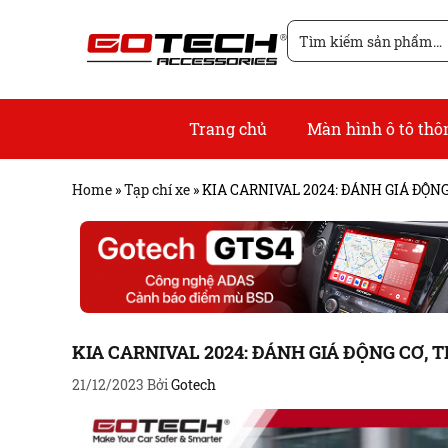
Chuyển
Tìm
đến
kiếm
nội
cho:
dung
Trang chủ
Màn hình ô tô th
Home
»
Tạp chí xe
»
KIA CARNIVAL 2024: ĐÁNH GIÁ ĐỘNG
KIA CARNIVAL 2024: ĐÁNH GIÁ ĐỘNG CƠ, T
21/12/2023
Bởi
Gotech