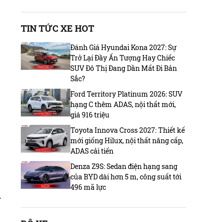
TIN TỨC XE HOT
Đánh Giá Hyundai Kona 2027: Sự
Trở Lại Đầy Ấn Tượng Hay Chiếc
SUV Đô Thị Đang Dần Mất Đi Bản
Sắc?
Ford Territory Platinum 2026: SUV
hạng C thêm ADAS, nội thất mới,
giá 916 triệu
Toyota Innova Cross 2027: Thiết kế
mới giống Hilux, nội thất nâng cấp,
ADAS cải tiến
Denza Z9S: Sedan điện hạng sang
của BYD dài hơn 5 m, công suất tới
496 mã lực
h