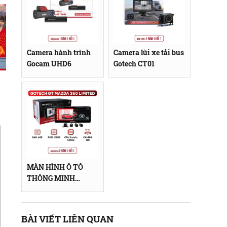
Camera hành trình
Camera lùi xe tải bus
Gocam UHD6
Gotech CT01
MÀN HÌNH Ô TÔ
THÔNG MINH
GOTECH GT MAZDA
360 LIMITED
BÀI VIẾT LIÊN QUAN