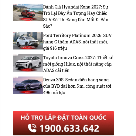
Đánh Giá Hyundai Kona 2027: Sự
Trở Lại Đầy Ấn Tượng Hay Chiếc
SUV Đô Thị Đang Dần Mất Đi Bản
Sắc?
Ford Territory Platinum 2026: SUV
hạng C thêm ADAS, nội thất mới,
giá 916 triệu
Toyota Innova Cross 2027: Thiết kế
mới giống Hilux, nội thất nâng cấp,
ADAS cải tiến
Denza Z9S: Sedan điện hạng sang
của BYD dài hơn 5 m, công suất tới
496 mã lực