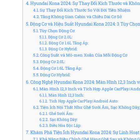
Hyundai Kona 2024: Sự Thay Đổi Kích Thước và Không
Sự Thay Đổi Kích Thước So Với Đời Tiền Nhiệm
Tăng Không Gian Cabin và Chiều Dài Cơ Sở
Động Cơ và Hiệu Suất Hyundai Kona 2024: 3 Tùy Chọ
Tùy Chọn Động Cơ:
Động Cơ 2.0L:
Động Cơ 1.6L Tăng Áp:
Động Cơ Hybrid:
Công Suất và Mô-men Xoắn Của Mỗi Động Cơ
Động Cơ 2.0L:
Động Cơ 1.6L Tăng Áp:
Động Cơ Hybrid:
Công Nghệ Hyundai Kona 2024: Màn Hình 12,3 Inch và
Màn Hình 12,3 Inch và Tích Hợp Apple CarPlay/And
Màn Hình 12,3 Inch:
Tích Hợp Apple CarPlay/Android Auto:
Tiện Ích Nội Thất Như Ghế Sưởi Ấm, Sạc Không Dây,
Ghế Sưởi Ấm:
Sạc Không Dây:
Điều Hòa Độc Lập:
Khám Phá Tiện Ích Hyundai Kona 2024: Sự Linh Hoạt
Khả Năng Điều Chỉnh Ghế Hàng Ghế Sau và Không 