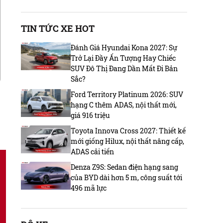
TIN TỨC XE HOT
Đánh Giá Hyundai Kona 2027: Sự
Trở Lại Đầy Ấn Tượng Hay Chiếc
SUV Đô Thị Đang Dần Mất Đi Bản
Sắc?
Ford Territory Platinum 2026: SUV
hạng C thêm ADAS, nội thất mới,
giá 916 triệu
Toyota Innova Cross 2027: Thiết kế
mới giống Hilux, nội thất nâng cấp,
ADAS cải tiến
Denza Z9S: Sedan điện hạng sang
của BYD dài hơn 5 m, công suất tới
496 mã lực