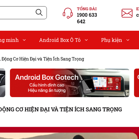
TỔNG ĐÀI
1900 633
c
642
ông minh
Android Box Ô Tô
Phụ kiện
 Động Cơ Hiện Đại và Tiện Ích Sang Trọng
ĐỘNG CƠ HIỆN ĐẠI VÀ TIỆN ÍCH SANG TRỌNG