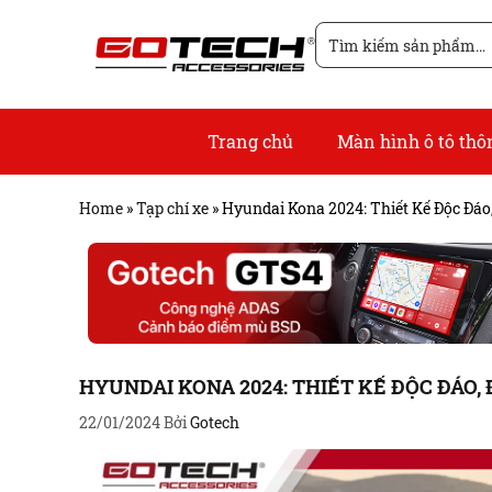
Chuyển
Tìm
đến
kiếm
nội
cho:
dung
Trang chủ
Màn hình ô tô th
Home
»
Tạp chí xe
»
Hyundai Kona 2024: Thiết Kế Độc Đáo,
HYUNDAI KONA 2024: THIẾT KẾ ĐỘC ĐÁO, 
22/01/2024
Bởi
Gotech