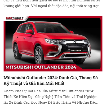
cấp và tiện nghi hòa quện để tạo ra một trải nghiệm lái xe
không giới hạn. Với ngoại thất độc đáo, nội thất sang trọng
và hiệu suất vượt trội, Xpander 2024 là lựa chọn hàng đầu
cho những người yêu thích xe hơi. Khám …
Đọc tiếp
Mitsubishi Outlander 2024: Đánh Giá, Thông Số
Kỹ Thuật và Giá Bán Mới Nhất
Khám Phá Sự Đột Phá Của Mitsubishi Outlander 2024:
Thiết Kế Hiện Đại, Công Nghệ Tiên Tiến và Trải Nghiệm
lái Xe Đỉnh Cao. Đọc Ngay Để Biết Thêm Về Những Đặc