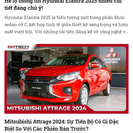
Hé lộ thông tin Hyundai Elantra 2025 nhiều chi
tiết đáng chú ý!
Hyundai Elantra 2025 là biểu tượng mới trong phân khúc
sedan cỡ C, kết hợp tinh tế giữa thiết kế sang trọng và hiệu
suất vượt trội. Với những cải tiến đáng kể về công nghệ và
trang bị, mẫu xe này hứa hẹn mang đến trải nghiệm lái xe
hoàn hảo cho người dùng. …
Đọc tiếp
Mitsubishi Attrage 2024: Sự Tiến Bộ Có Gì Đặc
Biệt So Với Các Phiên Bản Trước?