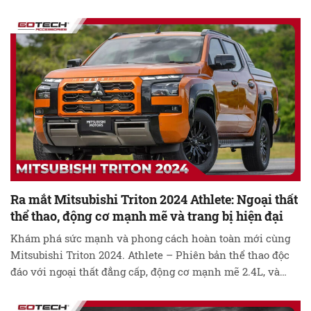
Điểm Nổi Bật, Hiệu Suất Mạnh Mẽ và Mức Giá Hấp Dẫn
Của Mẫu Xe Được Mong Đợi Này! Khám Phá Mitsubishi
Outlander …
Đọc tiếp
Ra mắt Mitsubishi Triton 2024 Athlete: Ngoại thất
thể thao, động cơ mạnh mẽ và trang bị hiện đại
Khám phá sức mạnh và phong cách hoàn toàn mới cùng
Mitsubishi Triton 2024. Athlete – Phiên bản thể thao độc
đáo với ngoại thất đẳng cấp, động cơ mạnh mẽ 2.4L, và
trang bị hiện đại. Đón chờ sự xuất hiện độc đáo của dòng
xe này, mang đến trải nghiệm lái xe hoàn …
Đọc tiếp