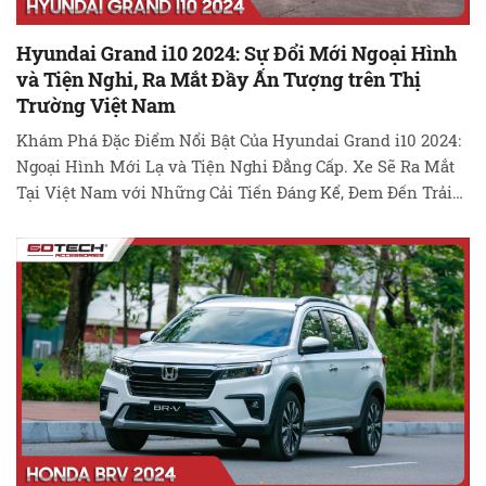
Hyundai Grand i10 2024: Sự Đổi Mới Ngoại Hình
và Tiện Nghi, Ra Mắt Đầy Ấn Tượng trên Thị
Trường Việt Nam
Khám Phá Đặc Điểm Nổi Bật Của Hyundai Grand i10 2024:
Ngoại Hình Mới Lạ và Tiện Nghi Đẳng Cấp. Xe Sẽ Ra Mắt
Tại Việt Nam với Những Cải Tiến Đáng Kể, Đem Đến Trải
Nghiệm Lái Xe Hiện Đại và An Toàn. Tìm Hiểu Thêm về
Phiên Bản Thể Thao N Line và …
Đọc tiếp