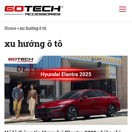
Chuyển
đến
nội
Home
»
xu hướng ô tô
dung
xu hướng ô tô