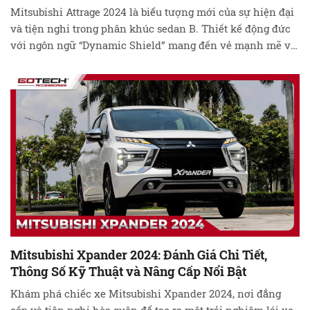
Mitsubishi Attrage 2024 là biểu tượng mới của sự hiện đại
và tiện nghi trong phân khúc sedan B. Thiết kế động đức
với ngôn ngữ “Dynamic Shield” mang đến vẻ mạnh mẽ và
thể thao, với chi tiết độc đáo như thanh trang trí mạ crom
tạo hình chữ X và bộ mâm hợp …
Đọc tiếp
Mitsubishi Xpander 2024: Đánh Giá Chi Tiết,
Thông Số Kỹ Thuật và Nâng Cấp Nổi Bật
Khám phá chiếc xe Mitsubishi Xpander 2024, nơi đẳng