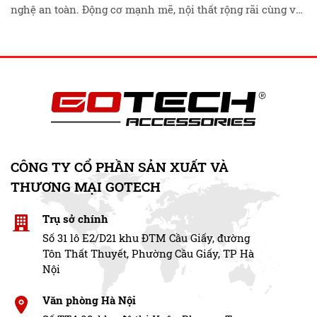
nghệ an toàn. Động cơ mạnh mẽ, nội thất rộng rãi cùng với
tính năng Honda Sensing, xe hứa hẹn mang đến trải
nghiệm lái xe đỉnh cao. Tìm hiểu …
Đọc tiếp
CÔNG TY CỔ PHẦN SẢN XUẤT VÀ
THƯƠNG MẠI GOTECH
Trụ sở chính
Số 31 lô E2/D21 khu ĐTM Cầu Giấy, đường
Tôn Thất Thuyết, Phường Cầu Giấy, TP Hà
Nội
Văn phòng Hà Nội