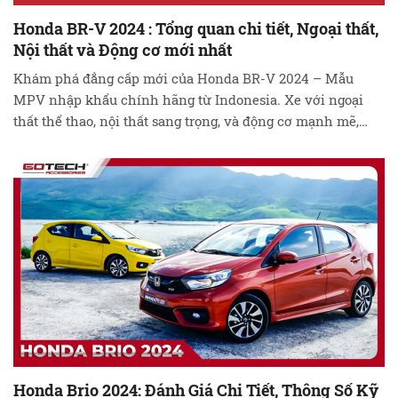
Honda BR-V 2024 : Tổng quan chi tiết, Ngoại thất,
Nội thất và Động cơ mới nhất
Khám phá đẳng cấp mới của Honda BR-V 2024 – Mẫu
MPV nhập khẩu chính hãng từ Indonesia. Xe với ngoại
thất thể thao, nội thất sang trọng, và động cơ mạnh mẽ,
hứa hẹn mang đến trải nghiệm lái xe đỉnh cao. Cùng
chiêm ngưỡng sự cạnh tranh và tiện ích độc đáo mà …
Đọc
tiếp
Honda Brio 2024: Đánh Giá Chi Tiết, Thông Số Kỹ