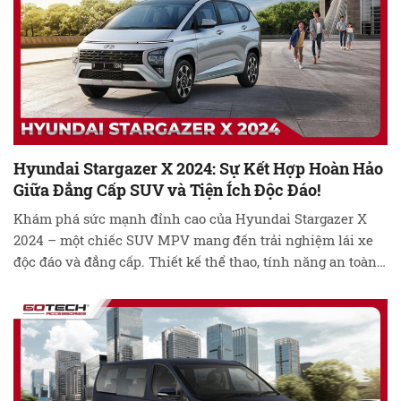
Hyundai Stargazer X 2024: Sự Kết Hợp Hoàn Hảo
Giữa Đẳng Cấp SUV và Tiện Ích Độc Đáo!
Khám phá sức mạnh đỉnh cao của Hyundai Stargazer X
2024 – một chiếc SUV MPV mang đến trải nghiệm lái xe
độc đáo và đẳng cấp. Thiết kế thể thao, tính năng an toàn
và tiện ích nổi bật, Stargazer X 2024 hứa hẹn là điểm nhấn
mới trong thế giới ô tô. Đọc …
Đọc tiếp