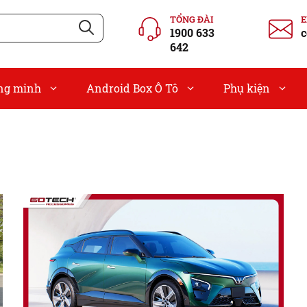
TỔNG ĐÀI
1900 633
c
642
ông minh
Android Box Ô Tô
Phụ kiện