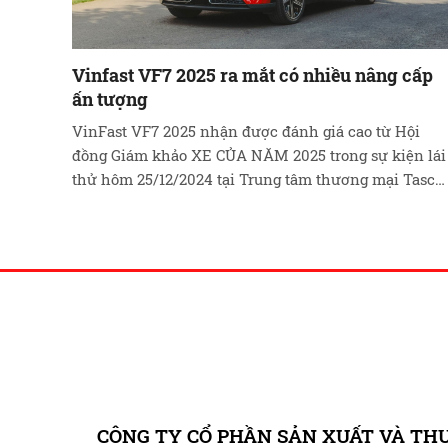
Vinfast VF7 2025 ra mắt có nhiều nâng cấp
ấn tượng
VinFast VF7 2025 nhận được đánh giá cao từ Hội
đồng Giám khảo XE CỦA NĂM 2025 trong sự kiện lái
thử hôm 25/12/2024 tại Trung tâm thương mại Tasco
Mall. Phiên bản Plus còn dẫn đầu phân khúc xe gầm
cao 750 triệu – 1 tỷ với tỉ lệ bình chọn chiếm 31,05%.
Giới …
Đọc tiếp
CÔNG TY CỔ PHẦN SẢN XUẤT VÀ TH