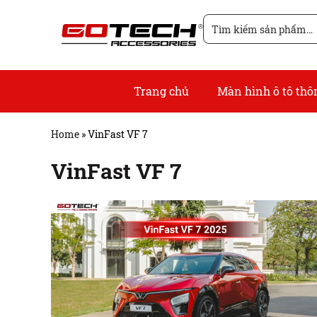
Chuyển
Tìm
đến
kiếm
nội
cho:
dung
Trang chủ
Màn hình ô tô th
Home
»
VinFast VF 7
VinFast VF 7