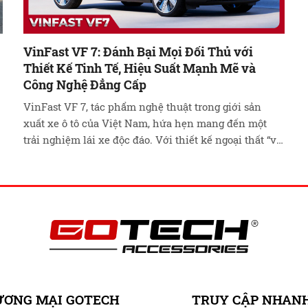
VinFast VF 7: Đánh Bại Mọi Đối Thủ với
Thiết Kế Tinh Tế, Hiệu Suất Mạnh Mẽ và
Công Nghệ Đẳng Cấp
VinFast VF 7, tác phẩm nghệ thuật trong giới sản
xuất xe ô tô của Việt Nam, hứa hẹn mang đến một
trải nghiệm lái xe độc đáo. Với thiết kế ngoại thất “vũ
trụ phi đối xứng” được chăm chút bởi xưởng Torino
Design (Italy), VF 7 kết hợp đường cong tinh tế và …
Đọc tiếp
ƯƠNG MẠI GOTECH
TRUY CẬP NHAN