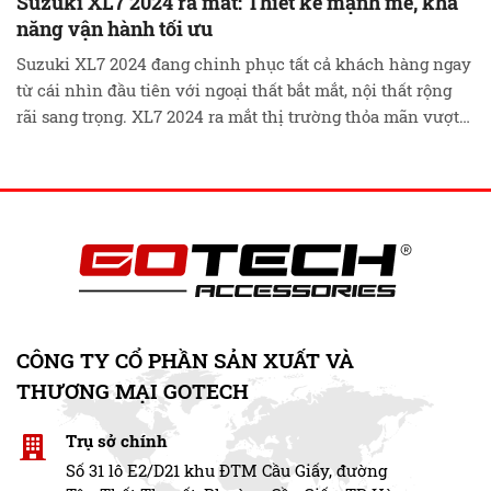
Suzuki XL7 2024 ra mắt: Thiết kế mạnh mẽ, khả
năng vận hành tối ưu
Suzuki XL7 2024 đang chinh phục tất cả khách hàng ngay
từ cái nhìn đầu tiên với ngoại thất bắt mắt, nội thất rộng
rãi sang trọng. XL7 2024 ra mắt thị trường thỏa mãn vượt
mong đợi của mọi khách hàng, hướng đến trở thành một
trong những mẫu xe bán chạy nhất của …
Đọc tiếp
CÔNG TY CỔ PHẦN SẢN XUẤT VÀ
THƯƠNG MẠI GOTECH
Trụ sở chính
Số 31 lô E2/D21 khu ĐTM Cầu Giấy, đường