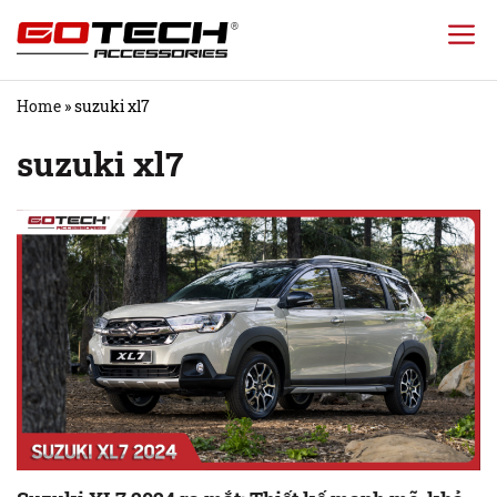
Chuyển
đến
nội
Home
»
suzuki xl7
dung
suzuki xl7