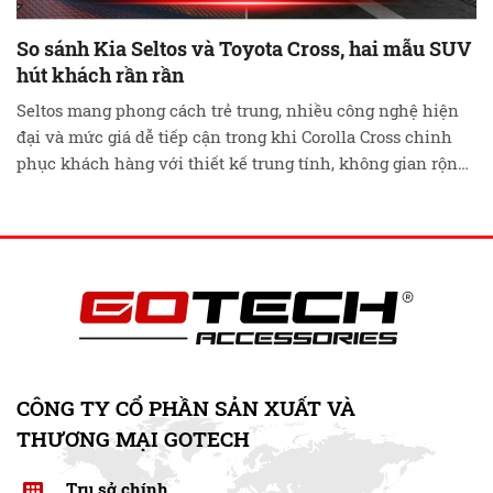
So sánh Kia Seltos và Toyota Cross, hai mẫu SUV
hút khách rần rần
Seltos mang phong cách trẻ trung, nhiều công nghệ hiện
đại và mức giá dễ tiếp cận trong khi Corolla Cross chinh
phục khách hàng với thiết kế trung tính, không gian rộng
rãi, tiết kiệm nhiên liệu và sự bền bỉ. So sánh Kia Seltos và
Toyota Cross không chỉ là lựa chọn một …
Đọc tiếp
CÔNG TY CỔ PHẦN SẢN XUẤT VÀ
THƯƠNG MẠI GOTECH
Trụ sở chính