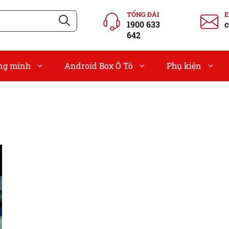
TỔNG ĐÀI
1900 633
c
642
ông minh
Android Box Ô Tô
Phụ kiện