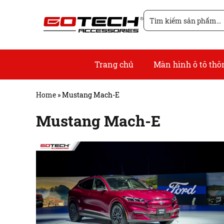
Chuyển
Tìm
đến
kiếm
nội
cho:
dung
Trang chủ
Màn hình ô tô th
Home
»
Mustang Mach-E
Mustang Mach-E