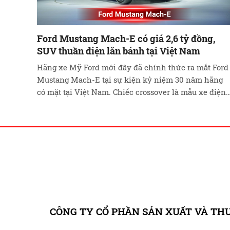
Ford Mustang Mach-E có giá 2,6 tỷ đồng,
SUV thuần điện lăn bánh tại Việt Nam
Hãng xe Mỹ Ford mới đây đã chính thức ra mắt Ford
Mustang Mach-E tại sự kiện kỷ niệm 30 năm hãng
có mặt tại Việt Nam. Chiếc crossover là mẫu xe điện
đầu tiên của hãng ở Việt Nam, được nhập khẩu
chính hãng từ Mỹ. Giới thiệu chung về Ford Mustan
Mach-E Được …
Đọc tiếp
CÔNG TY CỔ PHẦN SẢN XUẤT VÀ TH