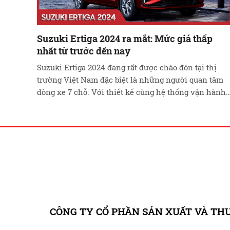
Suzuki Ertiga 2024 ra mắt: Mức giá thấp
nhất từ trước đến nay
Suzuki Ertiga 2024 đang rất được chào đón tại thị
trường Việt Nam đặc biệt là những người quan tâm
dòng xe 7 chỗ. Với thiết kế cùng hệ thống vận hành
mạnh mẽ, chiếc xe đang trở thành một trong những
đối thủ nặng ký phân khúc MPV. Hãy cùng GOTECH
tìm hiểu xem …
Đọc tiếp
CÔNG TY CỔ PHẦN SẢN XUẤT VÀ TH