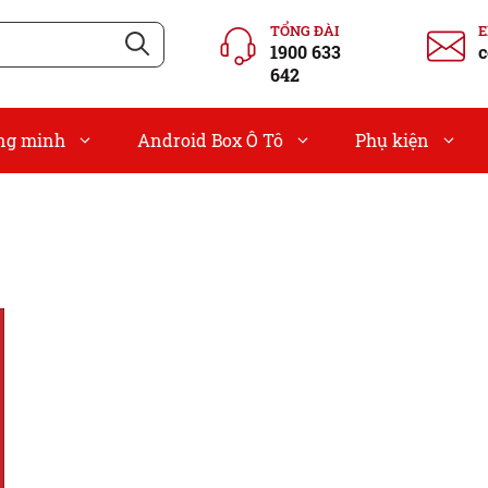
TỔNG ĐÀI
1900 633
c
642
ông minh
Android Box Ô Tô
Phụ kiện