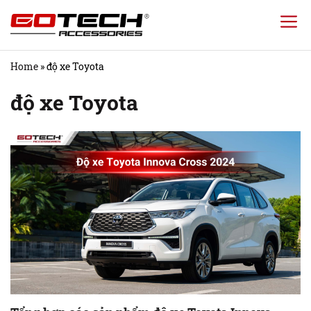
Chuyển
đến
nội
Home
»
độ xe Toyota
dung
độ xe Toyota