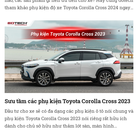
nào, các sản phẩm gì nên ưu tiên cho xe? Hãy cùng Gotech
tham khảo phụ kiện độ xe Toyota Corolla Cross 2024 ngay
bây giờ! Tổng quan về xe Toyota Corolla Cross 2024 Toyota
Corolla Cross 2024 đã chính thức có …
Đọc tiếp
Sưu tầm các phụ kiện Toyota Corolla Cross 2023
Đầu tư cho xe sẽ có đa dạng các phụ kiện ô tô nói chung và
phụ kiện Toyota Corolla Cross 2023 nói riêng rất hữu ích
dành cho chủ sở hữu như thảm lót sàn, màn hình
Android, camera,….để gia tăng tính thẩm mỹ và bổ sung