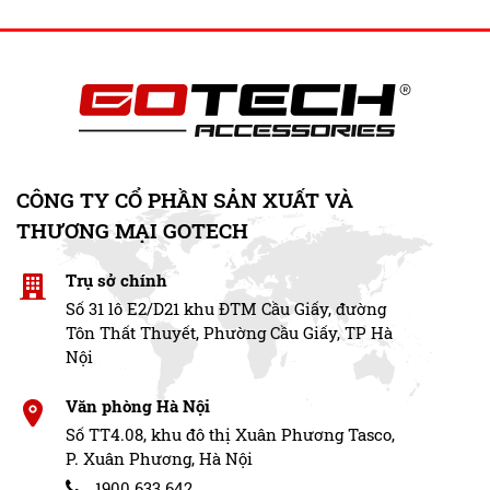
thêm tính năng. Giới thiệu đôi nét …
Đọc tiếp
CÔNG TY CỔ PHẦN SẢN XUẤT VÀ
THƯƠNG MẠI GOTECH
Trụ sở chính
Số 31 lô E2/D21 khu ĐTM Cầu Giấy, đường
Tôn Thất Thuyết, Phường Cầu Giấy, TP Hà
Nội
Văn phòng Hà Nội
Số TT4.08, khu đô thị Xuân Phương Tasco,
P. Xuân Phương, Hà Nội
1900.633.642