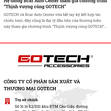
Hệ thống Bcar Auto Center tham gia chương trình
“Thịnh vượng cùng GOTECH”
GOTECH và Bcar Auto Center vừa bắt tay ký kết hợp tác
chiến lược, đây cũng là đại lý đầu tiên của thương hiệu
này tham gia chương trình “Thịnh vượng cùng GOTECH”.
Bằng những thiết bị ô tô thông minh có tính ứng dụng cao
và làm chủ công nghệ GOTECH đã từng bước …
Đọc tiếp
CÔNG TY CỔ PHẦN SẢN XUẤT VÀ
THƯƠNG MẠI GOTECH
Trụ sở chính
Số 31 lô E2/D21 khu ĐTM Cầu Giấy, đường