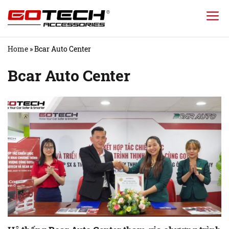
Chuyển
đến
nội
Home
»
Bcar Auto Center
dung
Bcar Auto Center